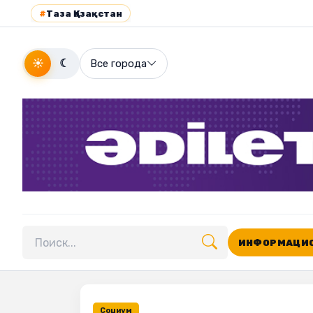
#
Таза Қазақстан
☀
☾
Все города
ИНФОРМАЦИО
Поиск по сайту
Социум