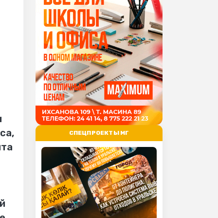
и
са,
СПЕЦПРОЕКТЫ МГ
йта
й
е