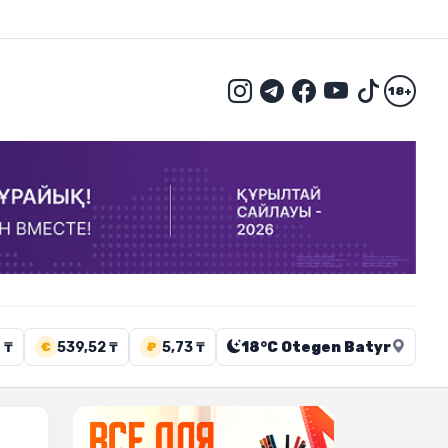
18+
 ₸
539,52 ₸
5,73 ₸
18°C Otegen Batyr
€
₽