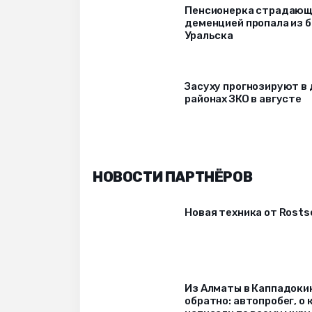
Пенсионерка страдаю
деменцией пропала из 
Уральска
Засуху прогнозируют в 
районах ЗКО в августе
НОВОСТИ ПАРТНЁРОВ
Новая техника от Rost
Из Алматы в Каппадоки
обратно: автопробег, о