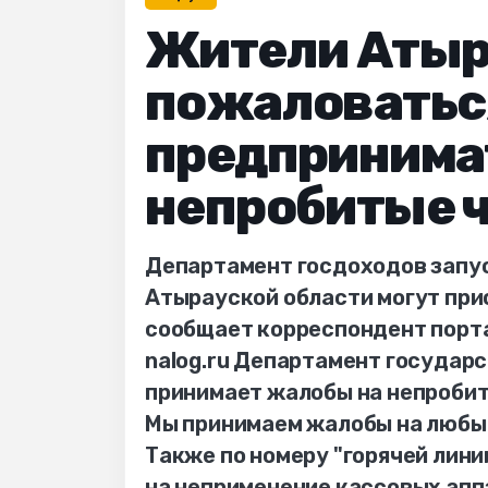
Жители Атыр
пожаловатьс
предпринима
непробитые 
Департамент госдоходов запус
Атырауской области могут при
сообщает корреспондент порта
nalog.ru Департамент государ
принимает жалобы на непробит
Мы принимаем жалобы на любые
Также по номеру "горячей лин
на неприменение кассовых аппа