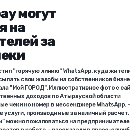
ау могут
я на
телей за
чеки
тил "горячую линию" WhatsApp, куда жител
сылать свои жалобы на собственников бизне
ла "Мой ГОРОД". Иллюстративное фото с са
ственных доходов по Атырауской области
ые чеки но номер в мессенджере WhatsApp. -
 услуги, производимые за наличный расчет.
ии" можно пожаловаться на предпринимателе
ратов в работе, - рассказали в пресс-служб