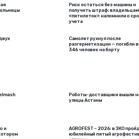
щая
Риск остаться без машины и
больницы
получить штраф: владельцам
«пятилеток» напомнили о ср
учета
двух
Самолет рухнул после
разгерметизации — погибли в
346 человек на борту
selmash
Роботы-доставщики вышли н
улицы Астаны
ю и
AGROFEST – 2026: в ЗКО прой
 котором
юбилейный пятый агрофести