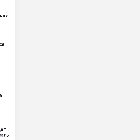
оках
се
а
дет
валь