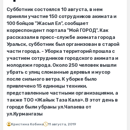
Субботник состоялся 10 августа, в нем
приняли участие 150 сотрудников акимата и
100 бойцов "Жасыл Ел", сообщает
корреспондент портала "Мой ГОРОД". Как
рассказали в пресс-службе акимата города
Уральск, субботник был организован в старой
части города. - Уборка территорий прошла с
участием сотрудников городского акимата и
молодежи города. Около 250 человек вышли
убрать с улиц сломанные деревья и мусор
после сильного ветра. К уборке было
привлечено 15 единицы техники,
представленные частными организациями, а
также ТОО «Жайык Таза Кала». В этот день в
городе были убраны ул.Чапаева от
ул.Курмангазы
Кристина Кобина
11 августа, 2019