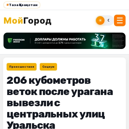
#
Таза Қазақстан
☀
☾
Происшествия
Социум
206 кубометров
веток после урагана
вывезли с
центральных улиц
Уральска