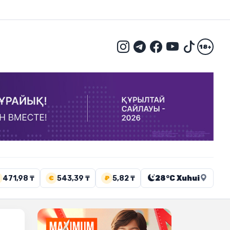
18+
471,98 ₸
543,39 ₸
5,82 ₸
28°C Xuhui
€
₽