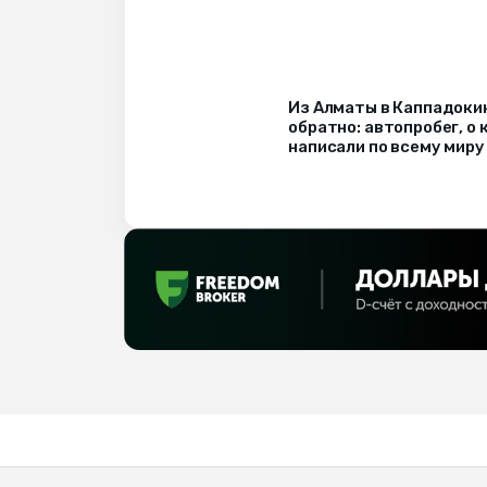
Из Алматы в Каппадоки
обратно: автопробег, о
написали по всему миру