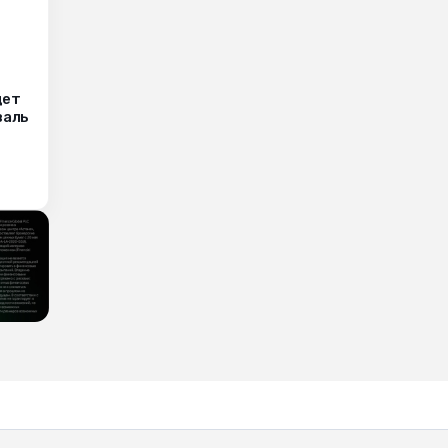
дет
валь