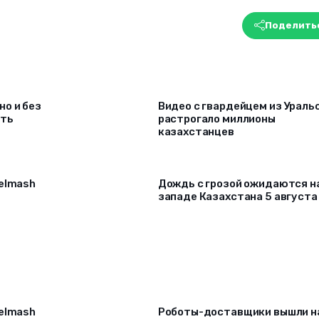
Поделить
о и без
Видео с гвардейцем из Ураль
ать
растрогало миллионы
казахстанцев
selmash
Дождь с грозой ожидаются н
западе Казахстана 5 августа
selmash
Роботы-доставщики вышли н