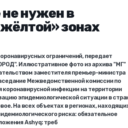
 не нужен в
«жёлтой» зонах
коронавирусных ограничений, передает
ОРОД". Иллюстративное фото из архива "МГ"
едательством заместителя премьер-министра
заседание Межведомственной комиссии по
 коронавирусной инфекции на территории
зацию эпидемиологической ситуации в стра
вое. На всех объектах в регионах, находящи
эпидемиологического риска: обязательное
ложения Ashyq; треб