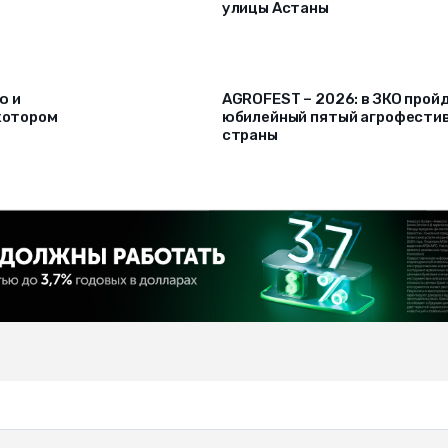
улицы Астаны
ю и
AGROFEST – 2026: в ЗКО прой
 котором
юбилейный пятый агрофести
страны