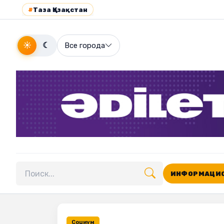
#
Таза Қазақстан
☀
☾
Все города
ИНФОРМАЦИО
Поиск по сайту
Социум