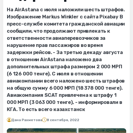
На AirAstana с июля наложили шесть штрафов.
Изображение Markus Winkler с сайта Pixabay В
пресс-службе комитета гражданской авиации
сообщили, что продолжают привлекать к
ответственности авиаперевозчиков за
нарушение прав пассажиров во время
задержки рейсов. - За третью декаду августа
в отношении AirAstana наложено два
дополнительных штрафа размером 2 000 МРП
(6 126 000 тенге). С июля в отношении
авиакомпании всего наложено шесть штрафов
на общую сумму 6 000 МРП (18 378 000 тенге).
Авиакомпания SCAT привлечена к штрафу 1
000 МРП (3 063 000 тенге), - информировали в
КГА. То есть всего казахстанск
Дана Рахметова
8 сентября, 2022