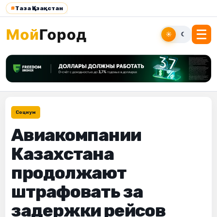
#
Таза Қазақстан
☀
☾
Социум
Авиакомпании
Казахстана
продолжают
штрафовать за
задержки рейсов