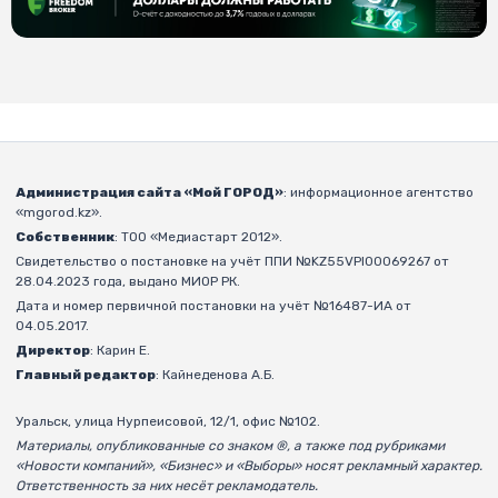
Администрация сайта «Мой ГОРОД»
: информационное агентство
«mgorod.kz».
Собственник
: ТОО «Медиастарт 2012».
Свидетельство о постановке на учёт ППИ №KZ55VPI00069267 от
28.04.2023 года, выдано МИОР РК.
Дата и номер первичной постановки на учёт №16487-ИА от
04.05.2017.
Директор
: Карин Е.
Главный редактор
: Кайнеденова А.Б.
Уральск, улица Нурпеисовой, 12/1, офис №102.
Материалы, опубликованные со знаком ®, а также под рубриками
«Новости компаний», «Бизнес» и «Выборы» носят рекламный характер.
Ответственность за них несёт рекламодатель.