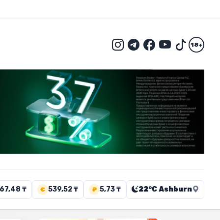
18+
67,48 ₸
539,52 ₸
5,73 ₸
22°C Ashburn
€
₽