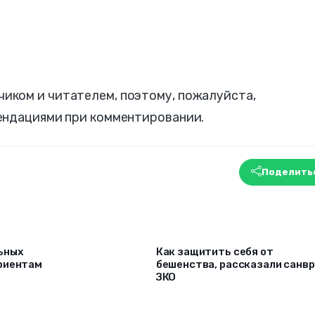
ком и читателем, поэтому, пожалуйста,
ендациями при комментировании.
Поделить
ьных
Как защитить себя от
риентам
бешенства, рассказали санв
ЗКО