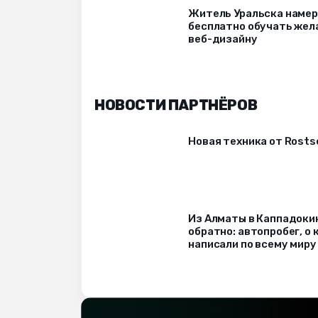
Житель Уральска наме
бесплатно обучать же
веб-дизайну
НОВОСТИ ПАРТНЁРОВ
Новая техника от Rost
Из Алматы в Каппадоки
обратно: автопробег, о
написали по всему миру