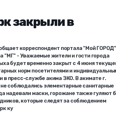
рк закрыли в
ообщает корреспондент портала "Мой ГОРОД"
 "МГ" - Уважаемые жители и гости города
ыха будет временно закрыт с 4 июня текуще
тарных норм посетителями и индивидуальны
 в пресс-службе акима ЗКО. В акимате г.
ке не соблюдались элементарные санитарные
да надевали маски, горожане также гуляют 
удников, которые следят за соблюдением
рк ку