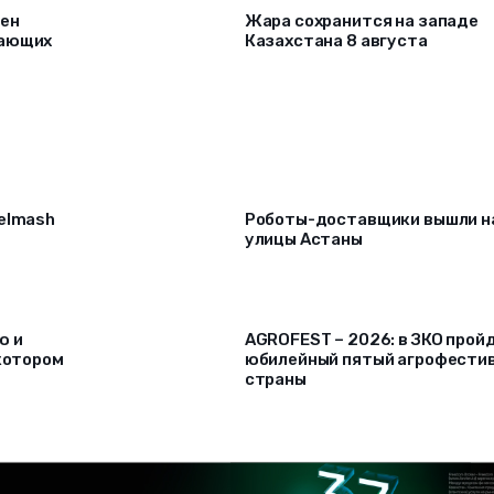
рен
Жара сохранится на западе
лающих
Казахстана 8 августа
selmash
Роботы-доставщики вышли н
улицы Астаны
ю и
AGROFEST – 2026: в ЗКО прой
 котором
юбилейный пятый агрофести
страны