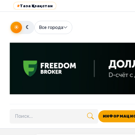
#
Таза Қазақстан
☀
☾
Все города
ИНФОРМАЦИО
Поиск по сайту