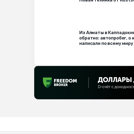
Новая техника от Rost
Из Алматы в Каппадоки
обратно: автопробег, о
написали по всему миру