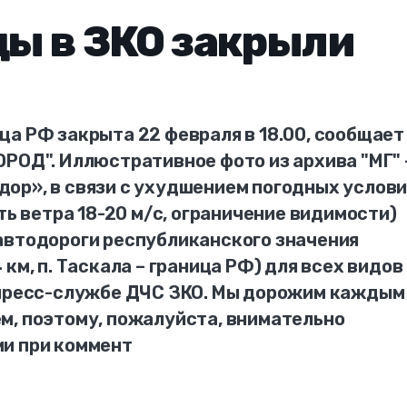
ды в ЗКО закрыли
а РФ закрыта 22 февраля в 18.00, сообщает
РОД". Иллюстративное фото из архива "МГ" 
ор», в связи с ухудшением погодных услов
ть ветра 18-20 м/с, ограничение видимости)
автодороги республиканского значения
км, п. Таскала – граница РФ) для всех видов
 пресс-службе ДЧС ЗКО. Мы дорожим каждым
м, поэтому, пожалуйста, внимательно
и при коммент