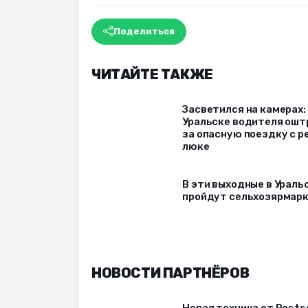
Поделиться
ЧИТАЙТЕ ТАКЖЕ
Засветился на камерах:
Уральске водителя ош
за опасную поездку с р
люке
В эти выходные в Ураль
пройдут сельхозярмар
НОВОСТИ ПАРТНЁРОВ