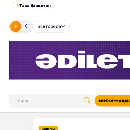
#
Таза Қазақстан
☀
☾
Все города
ИНФОРМАЦИО
Поиск по сайту
Социум