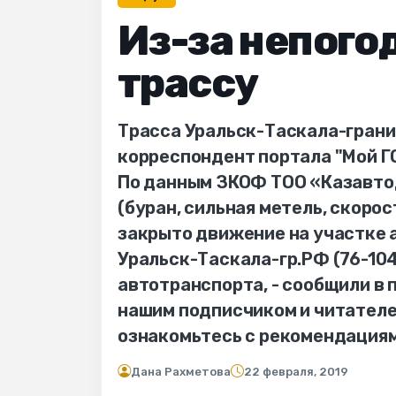
Из-за непого
трассу
Трасса Уральск-Таскала-границ
корреспондент портала "Мой ГО
По данным ЗКОФ ТОО «Казавтод
(буран, сильная метель, скорос
закрыто движение на участке 
Уральск-Таскала-гр.РФ (76-104 
автотранспорта, - сообщили в
нашим подписчиком и читателе
ознакомьтесь с рекомендациям
Дана Рахметова
22 февраля, 2019