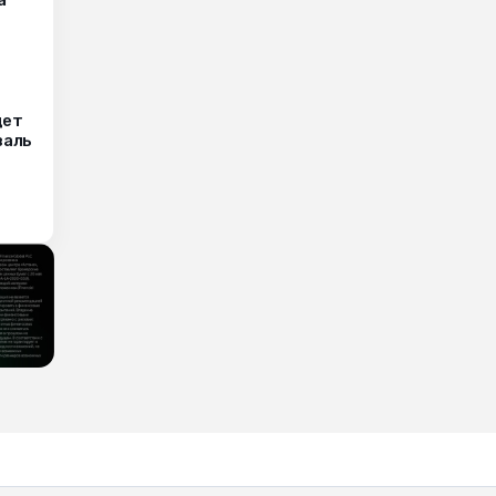
а
дет
валь