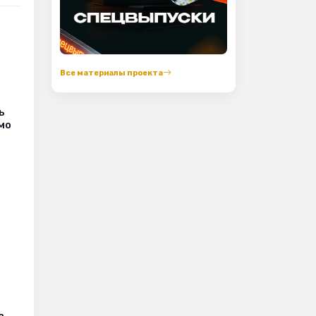
Все материалы проекта
ь
мо