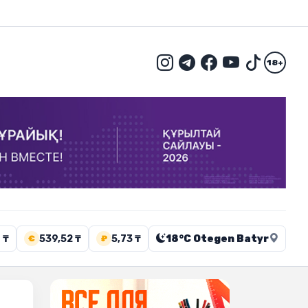
18+
 ₸
539,52 ₸
5,73 ₸
18°C Otegen Batyr
€
₽