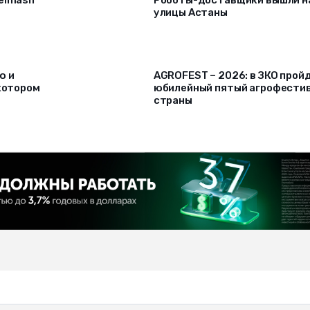
selmash
Роботы-доставщики вышли н
улицы Астаны
ю и
AGROFEST – 2026: в ЗКО прой
 котором
юбилейный пятый агрофести
страны