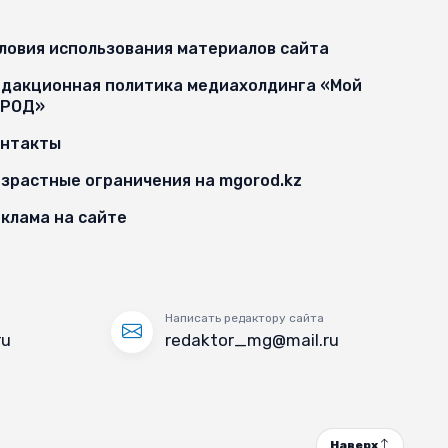
ловия использования материалов сайта
дакционная политика медиахолдинга «Мой
ОРОД»
онтакты
зрастные ограничения на mgorod.kz
клама на сайте
Написать редактору сайта
ru
redaktor_mg@mail.ru
Наверх