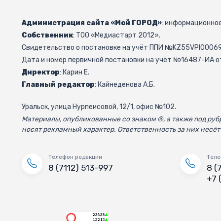
Администрация сайта «Мой ГОРОД»
: информационное
Собственник
: ТОО «Медиастарт 2012».
Свидетельство о постановке на учёт ППИ №KZ55VPI000692
Дата и номер первичной постановки на учёт №16487-ИА от
Директор
: Карин Е.
Главный редактор
: Кайнеденова А.Б.
Уральск, улица Нурпеисовой, 12/1, офис №102.
Материалы, опубликованные со знаком ®, а также под р
носят рекламный характер. Ответственность за них несёт
Телефон редакции
Теле
8 (7112) 513-997
8 (
+7 