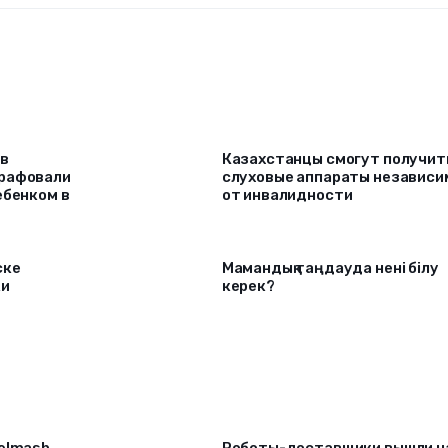
 в
Казахстанцы смогут получит
трафовали
слуховые аппараты независи
ебенком в
от инвалидности
ске
Мамандық таңдауда нені білу
ки
керек?