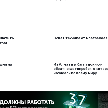
платить
Новая техника от Rostselmas
з-за
шли на
Из Алматы в Каппадокию и
обратно: автопробег, о котор
написали по всему миру