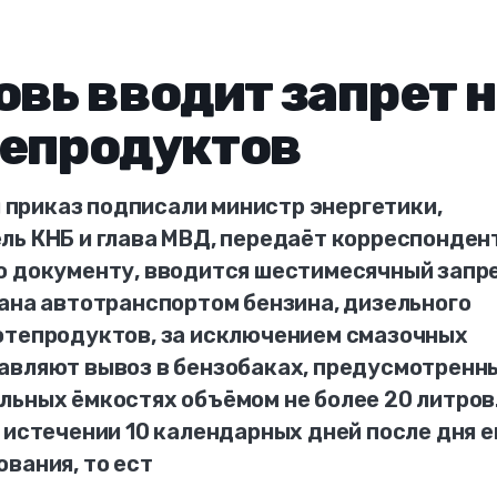
овь вводит запрет 
тепродуктов
приказ подписали министр энергетики,
ль КНБ и глава МВД, передаёт корреспонден
о документу, вводится шестимесячный запр
тана автотранспортом бензина, дизельного
фтепродуктов, за исключением смазочных
авляют вывоз в бензобаках, предусмотренн
льных ёмкостях объёмом не более 20 литров
 истечении 10 календарных дней после дня е
вания, то ест