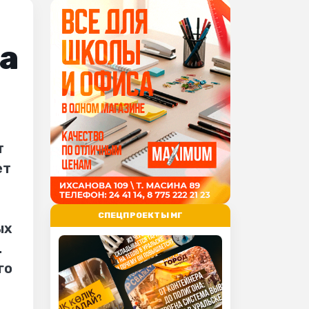
на
т
ет
СПЕЦПРОЕКТЫ МГ
ых
.
го