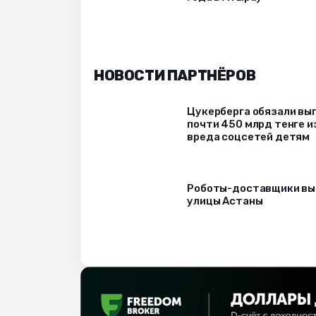
НОВОСТИ ПАРТНЁРОВ
Цукерберга обязали вы
почти 450 млрд тенге и
вреда соцсетей детям
Роботы-доставщики вы
улицы Астаны