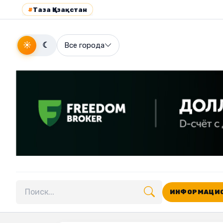
#
Таза Қазақстан
☀
☾
Все города
ИНФОРМАЦИО
Поиск по сайту