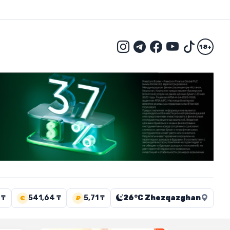
18+
 ₸
541,64 ₸
5,71 ₸
26°C Zhezqazghan
€
₽