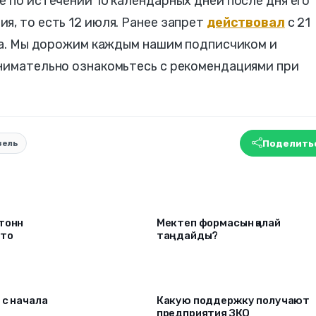
е по истечении 10 календарных дней после дня его
я, то есть 12 июля. Ранее запрет
действовал
с 21
ода. Мы дорожим каждым нашим подписчиком и
внимательно ознакомьтесь с рекомендациями при
Поделить
зель
 тонн
Мектеп формасын қалай
что
таңдайды?
 c начала
Какую поддержку получают
предприятия ЗКО