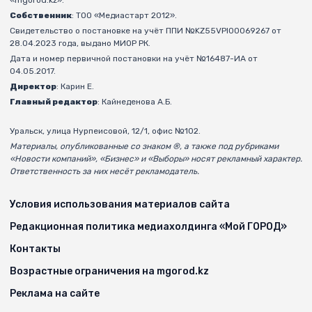
«mgorod.kz».
Собственник
: ТОО «Медиастарт 2012».
Свидетельство о постановке на учёт ППИ №KZ55VPI00069267 от
28.04.2023 года, выдано МИОР РК.
Дата и номер первичной постановки на учёт №16487-ИА от
04.05.2017.
Директор
: Карин Е.
Главный редактор
: Кайнеденова А.Б.
Уральск, улица Нурпеисовой, 12/1, офис №102.
Материалы, опубликованные со знаком ®, а также под рубриками
«Новости компаний», «Бизнес» и «Выборы» носят рекламный характер.
Ответственность за них несёт рекламодатель.
Условия использования материалов сайта
Редакционная политика медиахолдинга «Мой ГОРОД»
Контакты
Возрастные ограничения на mgorod.kz
Реклама на сайте