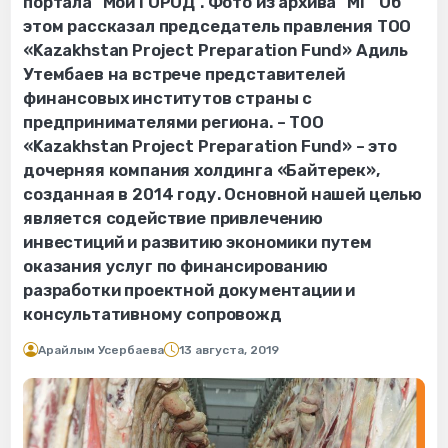
портала "Мой ГОРОД". Фото из архива "МГ" Об
этом рассказал председатель правления ТОО
«Kazakhstan Project Preparation Fund» Адиль
Утембаев на встрече представителей
финансовых институтов страны с
предпринимателями региона. – ТОО
«Kazakhstan Project Preparation Fund» – это
дочерняя компания холдинга «Байтерек»,
созданная в 2014 году. Основной нашей целью
является содействие привлечению
инвестиций и развитию экономики путем
оказания услуг по финансированию
разработки проектной документации и
консультативному сопровожд
Арайлым Усербаева
13 августа, 2019