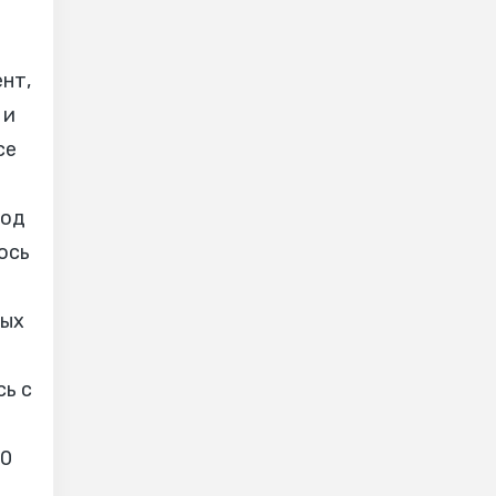
нт,
 и
се
под
ось
ных
сь с
50