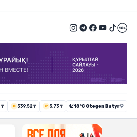
18+
 ₸
539,52 ₸
5,73 ₸
18°C Otegen Batyr
€
₽