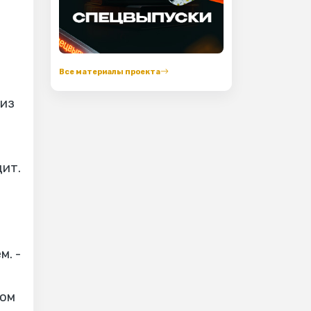
Все материалы проекта
 из
дит.
м. -
ном