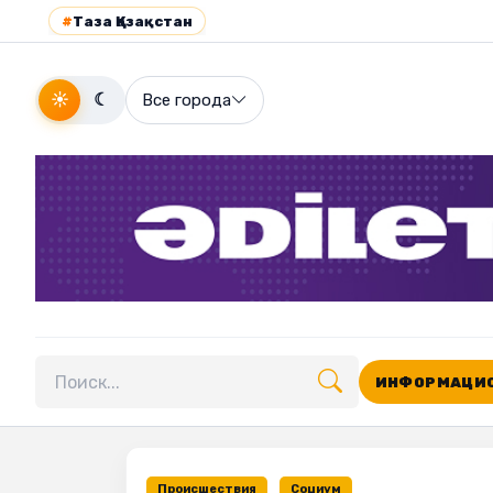
#
Таза Қазақстан
☀
☾
Все города
ИНФОРМАЦИО
Поиск по сайту
Происшествия
Социум