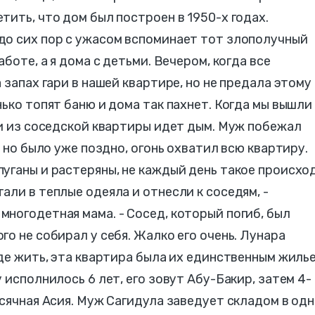
тить, что дом был построен в 1950-х годах.
до сих пор с ужасом вспоминает тот злополучный
боте, а я дома с детьми. Вечером, когда все
 запах гари в нашей квартире, но не предала этому
ько топят баню и дома так пахнет. Когда мы вышли
 и из соседской квартиры идет дым. Муж побежал
, но было уже поздно, огонь охватил всю квартиру.
уганы и растеряны, не каждый день такое происхо
али в теплые одеяла и отнесли к соседям, -
ногодетная мама. - Сосед, который погиб, был
о не собирал у себя. Жалко его очень. Лунара
де жить, эта квартира была их единственным жилье
 исполнилось 6 лет, его зовут Абу-Бакир, затем 4-
есячная Асия. Муж Сагидула заведует складом в од