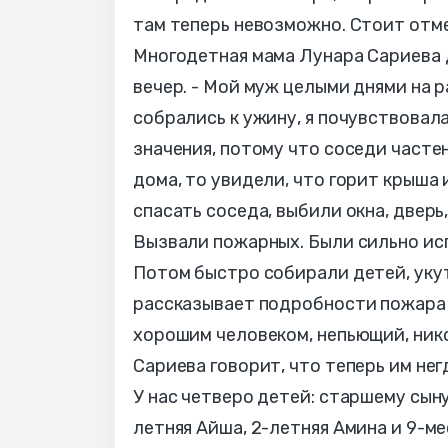
там теперь невозможно. Стоит отме
Многодетная мама Лунара Сариева 
вечер. - Мой муж целыми днями на ра
собрались к ужину, я почувствовала
значения, потому что соседи частен
дома, то увидели, что горит крыша
спасать соседа, выбили окна, дверь
Вызвали пожарных. Были сильно исп
Потом быстро собирали детей, укут
рассказывает подробности пожара м
хорошим человеком, непьющий, никог
Сариева говорит, что теперь им нег
У нас четверо детей: старшему сыну
летняя Айша, 2-летняя Амина и 9-м