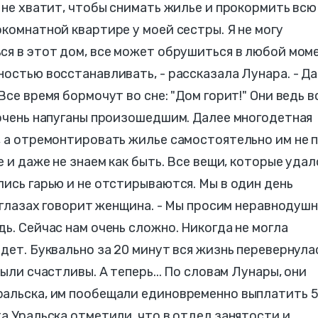
ы не хватит, чтобы снимать жилье и прокормить всю
комнатной квартире у моей сестры. Я не могу
ся в этот дом, все может обрушиться в любой моме
остью восстанавливать, - рассказала Лунара. - Да
Все время бормочут во сне: "Дом горит!" Они ведь в
 очень напуганы произошедшим. Далее многодетная
, а отремонтировать жилье самостоятельно им не 
е и даже не знаем как быть. Все вещи, которые удал
лись гарью и не отстирываются. Мы в один день
а глазах говорит женщина. - Мы просим неравнодуш
ь. Сейчас нам очень сложно. Никогда не могла
дет. Буквально за 20 минут вся жизнь перевернула
были счастливы. А теперь... По словам Лунары, они
ральска, им пообещали единовременно выплатить 
та Уральска отметили, что в отдел занятости и