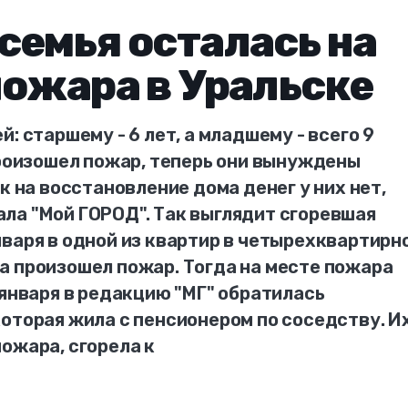
семья осталась на
пожара в Уральске
: старшему - 6 лет, а младшему - всего 9
произошел пожар, теперь они вынуждены
к на восстановление дома денег у них нет,
ла "Мой ГОРОД". Так выглядит сгоревшая
варя в одной из квартир в четырехквартирн
а произошел пожар. Тогда на месте пожара
 января в редакцию "МГ" обратилась
оторая жила с пенсионером по соседству. И
ожара, сгорела к