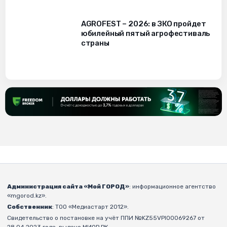
AGROFEST – 2026: в ЗКО пройдет
юбилейный пятый агрофестиваль
страны
Администрация сайта «Мой ГОРОД»
: информационное агентство
«mgorod.kz».
Собственник
: ТОО «Медиастарт 2012».
Свидетельство о постановке на учёт ППИ №KZ55VPI00069267 от
28.04.2023 года, выдано МИОР РК.