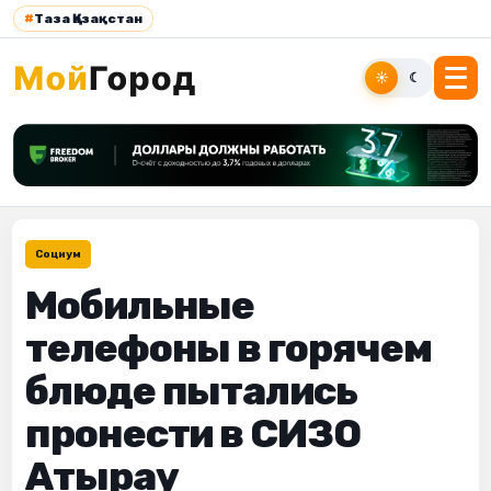
#
Таза Қазақстан
☀
☾
Социум
Мобильные
телефоны в горячем
блюде пытались
пронести в СИЗО
Атырау