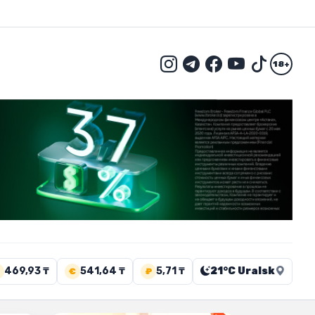
18+
469,93 ₸
541,64 ₸
5,71 ₸
21°C Uralsk
€
₽