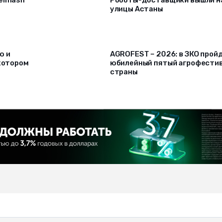
улицы Астаны
ю и
AGROFEST – 2026: в ЗКО прой
 котором
юбилейный пятый агрофести
страны