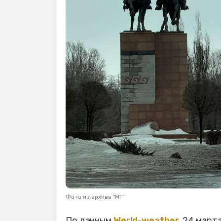
Фото из архива "МГ"
По данным
World-weather
, 24 март