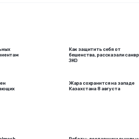
ьных
Как защитить себя от
риентам
бешенства, рассказали санв
ЗКО
рен
Жара сохранится на западе
лающих
Казахстана 8 августа
selmash
Роботы-доставщики вышли н