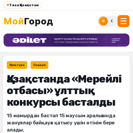
#
Таза Қазақстан
☀
☾
Культура
Социум
Қазақстанда «Мерейлі
отбасы» ұлттық
конкурсы басталды
15 мамырдан бастап 15 маусым аралығында
жанұялар байқауға қатысу үшін өтінім бере
алады.