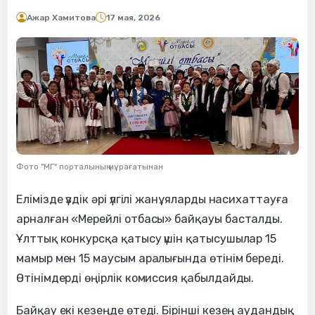
Ажар Хамитова
17 мая, 2026
Фото "МГ" порталының мұрағатынан
Елімізде үздік әрі үлгілі жанұяларды насихаттауға
арналған «Мерейлі отбасы» байқауы басталды.
Ұлттық конкурсқа қатысу үшін қатысушылар 15
мамыр мен 15 маусым аралығында өтінім береді.
Өтінімдерді өңірлік комиссия қабылдайды.
Байқау екі кезеңде өтеді. Бірінші кезең аудандық