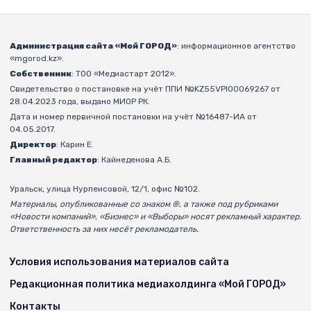
Администрация сайта «Мой ГОРОД»
: информационное агентство
«mgorod.kz».
Собственник
: ТОО «Медиастарт 2012».
Свидетельство о постановке на учёт ППИ №KZ55VPI00069267 от
28.04.2023 года, выдано МИОР РК.
Дата и номер первичной постановки на учёт №16487-ИА от
04.05.2017.
Директор
: Карин Е.
Главный редактор
: Кайнеденова А.Б.
Уральск, улица Нурпеисовой, 12/1, офис №102.
Материалы, опубликованные со знаком ®, а также под рубриками
«Новости компаний», «Бизнес» и «Выборы» носят рекламный характер.
Ответственность за них несёт рекламодатель.
Условия использования материалов сайта
Редакционная политика медиахолдинга «Мой ГОРОД»
Контакты