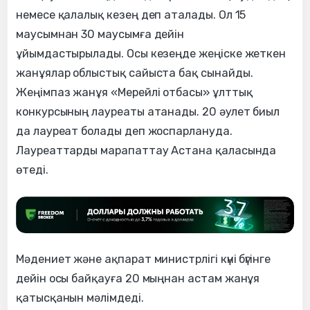
немесе қалалық кезең деп аталады. Ол 15
маусымнан 30 маусымға дейін
ұйымдастырылады. Осы кезеңде жеңіске жеткен
жанұялар облыстық сайыста бақ сынайды.
Жеңімпаз жанұя «Мерейлі отбасы» ұлттық
конкурсының лауреаты атанады. 20 әулет биыл
да лауреат болады деп жоспарлануда.
Лауреаттарды марапаттау Астана қаласында
өтеді.
Мәдениет және ақпарат министрлігі күні бүгінге
дейін осы байқауға 20 мыңнан астам жанұя
қатысқанын мәлімдеді.