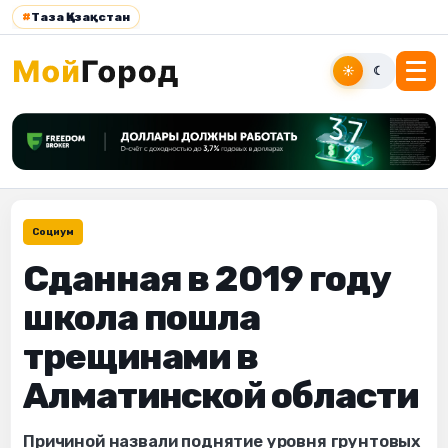
#
Таза Қазақстан
☀
☾
Социум
Сданная в 2019 году
школа пошла
трещинами в
Алматинской области
Причиной назвали поднятие уровня грунтовых