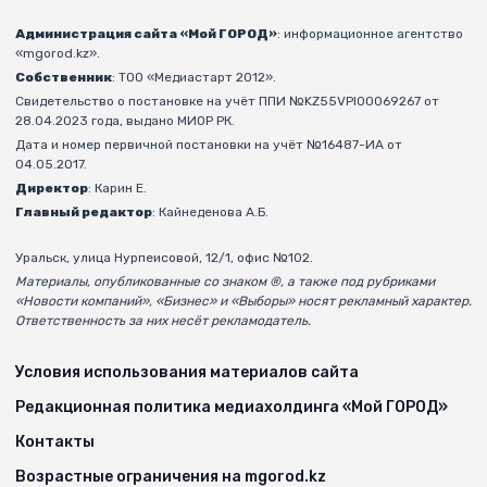
Администрация сайта «Мой ГОРОД»
: информационное агентство
«mgorod.kz».
Собственник
: ТОО «Медиастарт 2012».
Свидетельство о постановке на учёт ППИ №KZ55VPI00069267 от
28.04.2023 года, выдано МИОР РК.
Дата и номер первичной постановки на учёт №16487-ИА от
04.05.2017.
Директор
: Карин Е.
Главный редактор
: Кайнеденова А.Б.
Уральск, улица Нурпеисовой, 12/1, офис №102.
Материалы, опубликованные со знаком ®, а также под рубриками
«Новости компаний», «Бизнес» и «Выборы» носят рекламный характер.
Ответственность за них несёт рекламодатель.
Условия использования материалов сайта
Редакционная политика медиахолдинга «Мой ГОРОД»
Контакты
Возрастные ограничения на mgorod.kz