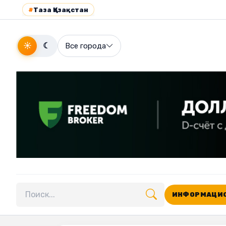
#
Таза Қазақстан
☀
☾
Все города
ИНФОРМАЦИО
Поиск по сайту