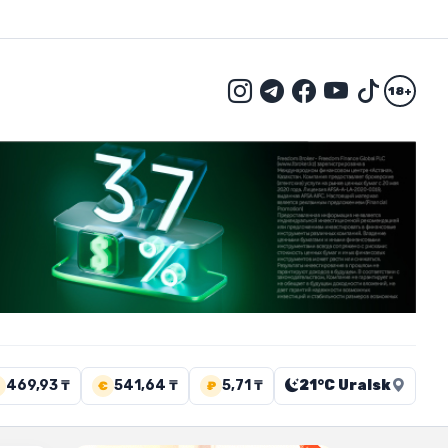
18+
469,93 ₸
541,64 ₸
5,71 ₸
21°C Uralsk
€
₽