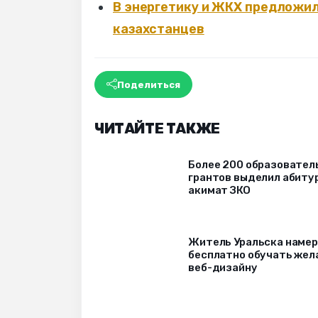
В энергетику и ЖКХ предложи
казахстанцев
Поделиться
ЧИТАЙТЕ ТАКЖЕ
Более 200 образовател
грантов выделил абиту
акимат ЗКО
Житель Уральска наме
бесплатно обучать же
веб-дизайну