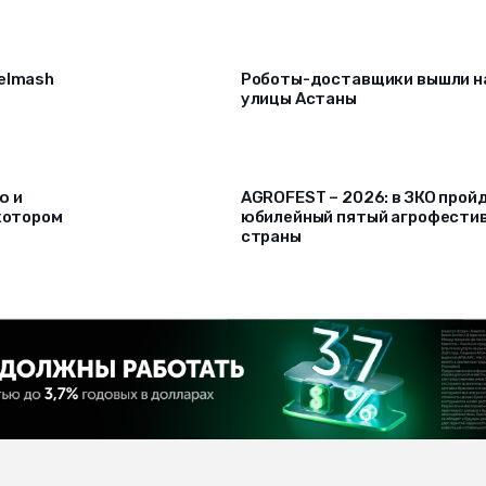
selmash
Роботы-доставщики вышли н
улицы Астаны
ю и
AGROFEST – 2026: в ЗКО прой
 котором
юбилейный пятый агрофести
страны