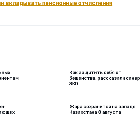
ли вкладывать пенсионные отчисления
ьных
Как защитить себя от
риентам
бешенства, рассказали санв
ЗКО
рен
Жара сохранится на западе
лающих
Казахстана 8 августа