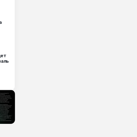
а
дет
валь