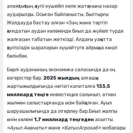
алаяқтықтың қаупі күшейіп келе жатқанына назар
аударылды. Осыған байланысты, былтырғы
Жолдауда бастау алған «Заң және тәртіп
қағидаты» аудан көлемінде биыл да жүйелі түрде
жалғасын табатын жеткізді. Алдағы уақытта
қауіпсіздік шараларын күшейтуге айрықша көңіл
бөлінбек.
Бөрлі ауданының экономика саласында да оң
өзгерістер бар.
2025 жылдың
алғашқы
жартыжылдығында негізгі капиталға
133,5
миллиард теңге
инвестиция салынып, өткен
жылмен салыстырғанда өсім байқалған. Ауыл
шаруашылығында да ілгерілеу бар.Биыл жалпы
өнім көлемі
1,7 миллиард теңгеден
асыпты.
«Ауыл Аманаты»
және
«БатысАгрохаб»
жобалары