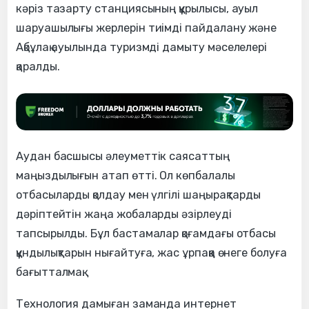
кәріз тазарту станциясының құрылысы, ауыл
шаруашылығы жерлерін тиімді пайдалану және
Ақбұлақ ауылында туризмді дамыту мәселелері
қаралды.
Аудан басшысы әлеуметтік саясаттың
маңыздылығын атап өтті. Ол көпбалалы
отбасыларды қолдау мен үлгілі шаңырақтарды
дәріптейтін жаңа жобаларды әзірлеуді
тапсырылды. Бұл бастамалар қоғамдағы отбасы
құндылықтарын нығайтуға, жас ұрпаққа өнеге болуға
бағытталмақ.
Технология дамыған заманда интернет