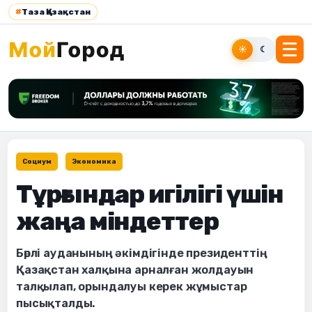
#
Таза Қазақстан
☀
☾
Социум
Экономика
Тұрғындар игілігі үшін
жаңа міндеттер
Бөрлі ауданының әкімдігінде президенттің
Қазақстан халқына арналған жолдауын
талқылап, орындалуы керек жұмыстар
пысықталды.