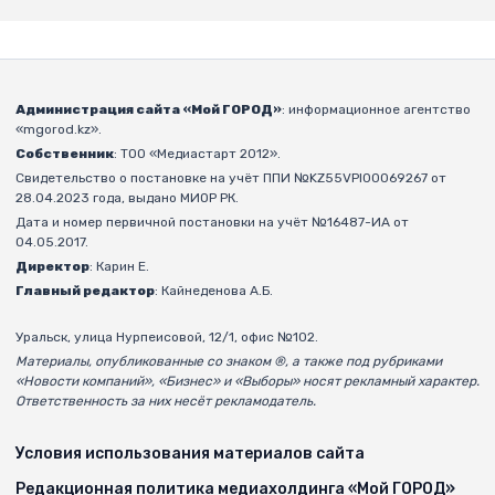
Администрация сайта «Мой ГОРОД»
: информационное агентство
«mgorod.kz».
Собственник
: ТОО «Медиастарт 2012».
Свидетельство о постановке на учёт ППИ №KZ55VPI00069267 от
28.04.2023 года, выдано МИОР РК.
Дата и номер первичной постановки на учёт №16487-ИА от
04.05.2017.
Директор
: Карин Е.
Главный редактор
: Кайнеденова А.Б.
Уральск, улица Нурпеисовой, 12/1, офис №102.
Материалы, опубликованные со знаком ®, а также под рубриками
«Новости компаний», «Бизнес» и «Выборы» носят рекламный характер.
Ответственность за них несёт рекламодатель.
Условия использования материалов сайта
Редакционная политика медиахолдинга «Мой ГОРОД»