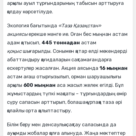
арқылы ауыл тұрғындарының табысын арттыруға
қолдау көрсетілуде.
Экология бағытында
«Таза Қазақстан»
акциясы
ерекше мәнге ие. Оған бес мыңнан астам
адам қатысып,
445 тоннадан
астам
қоқыс
шығарылды. Сонымен қатар елді мекендерді
абаттандыру қағидаларын сақтамағандарға
ескертулер жасалған. Акция аясында
16 мыңнан
астам ағаш отырғызылып, орман шаруашылығы
арқылы
600 мыңнан
аса жасыл желек егілді. Бұл
жұмыстардың түпкі мақсаты – тұрғындардың өмір
сүру сапасын арттырып, болашақ ұрпаққа таза әрі
қолайлы орта қалыптастыру.
Білім беру мен денсаулық сақтау саласында да
ауқымды жобалар қолға алынуда. Жаңа мектептер