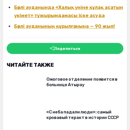
Бөрлі ауданында «Халық үніне құлақ асатын
үкімет» тұжырымдамасы іске асуда
Бөрлі ауданының құрылғанына — 90 жыл!
Поделиться
ЧИТАЙТЕ ТАКЖЕ
Ожоговое отделение появится в
больнице Атырау
«С неба падали люди»: самый
кровавый теракт в истории СССР