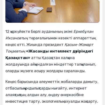
12 қыркүйекте Бөрлі ауданының әкімі
Еркебұлан
Ихсановтың
төрағалығымен кезекті аппараттық
кеңес өтті. Жиында президент
Қасым-Жомарт
Тоқаевтың
«Жасанды интеллект дәуіріндегі
Қазақстан»
атты Қазақстан халқына
жолдауында айқындалған міндеттер талқыланып,
оларды жүзеге асыру жолдары сараланды.
Кеңес барысында әлеуметтік жобаларды дамыту,
отбасылық құндылықтарды нығайту, интернет
алаяқтықтың алдын алу, өңдеу өнеркәсібіне
инвестиция тарту, экологиялық ахуалды жақсарту,