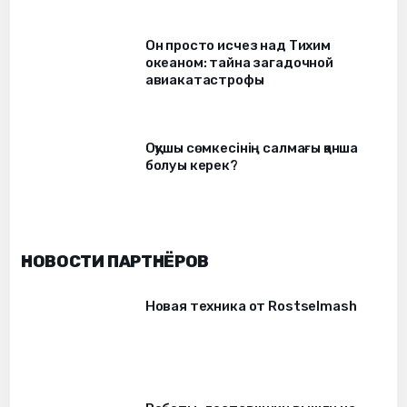
Он просто исчез над Тихим
океаном: тайна загадочной
авиакатастрофы
Оқушы сөмкесінің салмағы қанша
болуы керек?
НОВОСТИ ПАРТНЁРОВ
Новая техника от Rostselmash