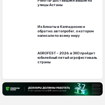
Роботы-доставщики вышли на
улицы Астаны
Из Алматы в Каппадокию и
обратно: автопробег, о котором
написали по всему миру
AGROFEST – 2026: в ЗКО пройдет
юбилейный пятый агрофестиваль
страны