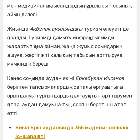
мен медициналық нысандардың құрылысы – осының
айқын дәлелі.
Жиында
Ақбұлақ ауылындағы
туризм әлеуеті де
қаралды. Туризмді дамыту инфрақұрылымды
жақсартып қана қоймай, жаңа жұмыс орындарын
ашуға, жергілікті халықтың табысын арттыруға
мүмкіндік береді.
Кеңес соңында аудан әкімі
Еркебұлан Ихсанов
берілген тапсырмалардың сапалы әрі уақытылы
орындалуы тұрғындардың әл-ауқатын арттырумен
қатар, аудан дамуына тың серпін беретінін атап
өтті.
Биыл Бөрлі ауданында 355 мәдени- көпшілік
іс-шара өтті