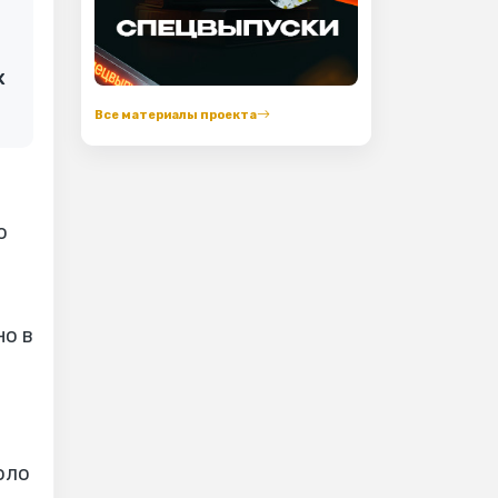
х
Все материалы проекта
о
е
но в
оло