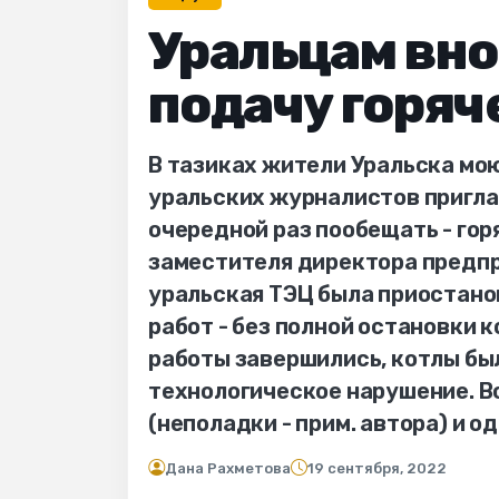
Уральцам вн
подачу горяч
В тазиках жители Уральска мою
уральских журналистов пригла
очередной раз пообещать - гор
заместителя директора предпр
уральская ТЭЦ была приостано
работ - без полной остановки 
работы завершились, котлы бы
технологическое нарушение. В
(неполадки - прим. автора) и од
Дана Рахметова
19 сентября, 2022