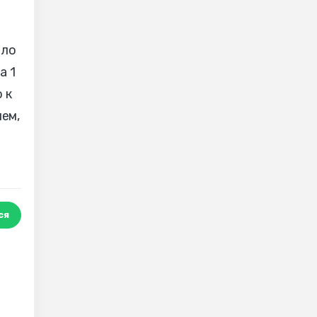
пло
а 1
 к
ем,
ся