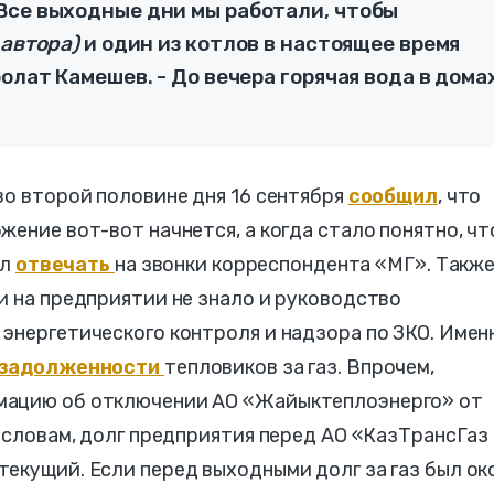
Все выходные дни мы работали, чтобы
 автора)
и один из котлов в настоящее время
олат Камешев. - До вечера горячая вода в дома
во второй половине дня 16 сентября
сообщил
, что
жение вот-вот начнется, а когда стало понятно, чт
ал
отвечать
на звонки корреспондента
«МГ»
. Такж
и на предприятии не знало и руководство
энергетического контроля и надзора по ЗКО. Имен
задолженности
тепловиков за газ. Впрочем,
мацию об отключении АО «Жайыктеплоэнерго» от
о словам, долг предприятия перед АО «КазТрансГаз
екущий. Если перед выходными долг за газ был ок