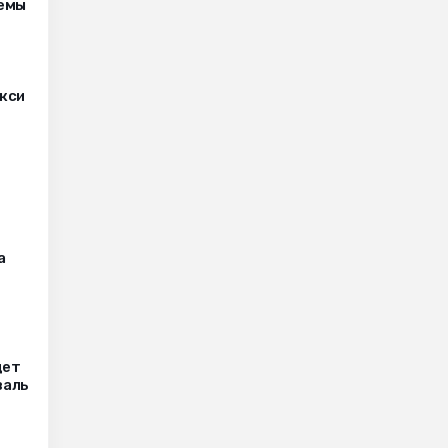
лемы
кси
а
дет
валь