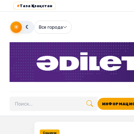
#
Таза Қазақстан
☀
☾
Все города
ИНФОРМАЦИО
Поиск по сайту
Социум