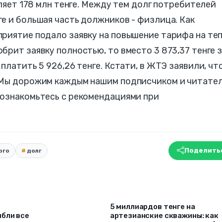
вляет 178 млн тенге. Между тем долг потребителей
е и большая часть должников - физлица. Как
приятие подало заявку на повышение тарифа на те
рит заявку полностью, то вместо 3 873,37 тенге з
платить 5 926,26 тенге. Кстати, в ЖТЭ заявили, что
 Мы дорожим каждым нашим подписчиком и читател
 ознакомьтесь с рекомендациями при
Поделить
рго
долг
5 миллиардов тенге на
ибли все
артезианские скважины: как