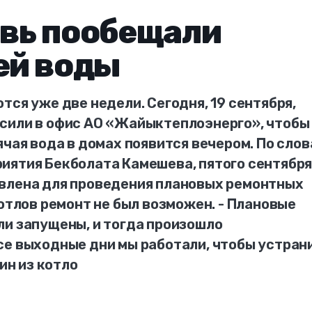
овь пообещали
ей воды
тся уже две недели. Сегодня, 19 сентября,
сили в офис АО «Жайыктеплоэнерго», чтобы
ячая вода в домах появится вечером. По сло
иятия Бекболата Камешева, пятого сентябр
влена для проведения плановых ремонтных
котлов ремонт не был возможен. - Плановые
ли запущены, и тогда произошло
се выходные дни мы работали, чтобы устран
ин из котло