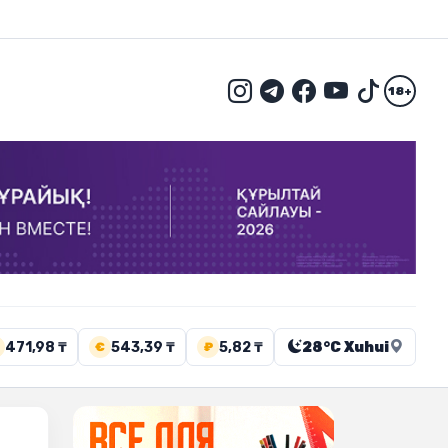
18+
471,98 ₸
543,39 ₸
5,82 ₸
28°C Xuhui
€
₽