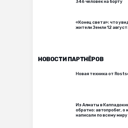
346 человек на борту
«Конец света»: что уви
жители Земли 12 август
НОВОСТИ ПАРТНЁРОВ
Новая техника от Rost
Из Алматы в Каппадоки
обратно: автопробег, о
написали по всему миру