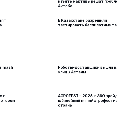
изъятые активы решат проб
Актобе
дят
В Казахстане разрешили
а
тестировать беспилотные та
selmash
Роботы-доставщики вышли н
улицы Астаны
ю и
AGROFEST – 2026: в ЗКО прой
 котором
юбилейный пятый агрофести
страны