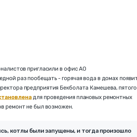
урналистов пригласили в офис АО
дной раз пообещать - горячая вода в домах появи
иректора предприятия Бекболата Камешева, пятого
становлена
для проведения плановых ремонтных
ов ремонт не был возможен.
сь, котлы были запущены, и тогда произошло