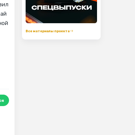
вил
чай
ной
Все материалы проекта
ся