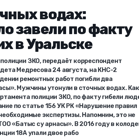
очных водах:
ло завели по факту
их в Уральске
полиции ЗКО, передаёт корреспондент
дета Медресова 24 августа, на КНС-2
едении ремонтных работ погибли два
асы». Мужчины утонули в сточных водах. Ка
ртамента полиции ЗКО, по факту гибели люд
ние по статье 156 УК РК «Нарушение правил
 необходимые экспертизы. Напомним, это не
ТОО «Батыс су арнасы». В 2016 году в колоде
нции 18А упали двое рабо