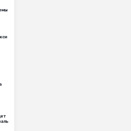
лемы
кси
а
дет
валь