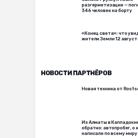
разгерметизации — пог
346 человек на борту
«Конец света»: что уви
жители Земли 12 август
НОВОСТИ ПАРТНЁРОВ
Новая техника от Rost
Из Алматы в Каппадоки
обратно: автопробег, о
написали по всему миру