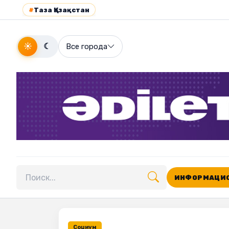
#
Таза Қазақстан
☀
☾
Все города
ИНФОРМАЦИО
Поиск по сайту
Социум