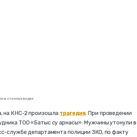
ли в сточных водах
, на КНС-2 произошла
трагедия
. При проведении
удника ТОО «Батыс су арнасы». Мужчины утонули в
сс-службе департамента полиции ЗКО, по факту