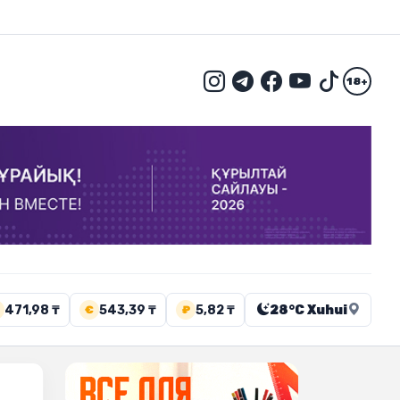
18+
471,98 ₸
543,39 ₸
5,82 ₸
28°C Xuhui
€
₽