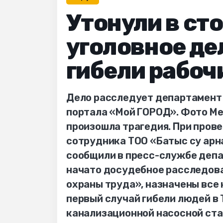
Утонули в ст
уголовное де
гибели рабоч
Дело расследует департамент 
портала «Мой ГОРОД». Фото Ме
произошла трагедия. При пров
сотрудника ТОО «Батыс су арн
сообщили в пресс-службе депа
начато досудебное расследова
охраны труда», назначены все
первый случай гибели людей в 
канализационной насосной ста