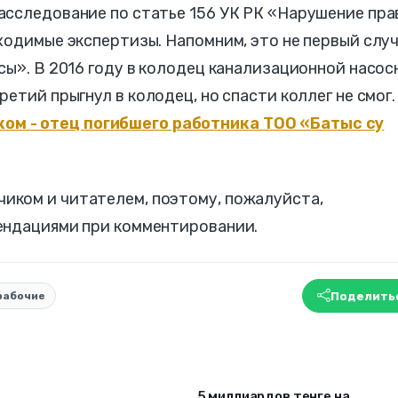
асследование по статье 156 УК РК «Нарушение пра
ходимые экспертизы. Напомним, это не первый слу
сы». В 2016 году в колодец канализационной насос
Третий прыгнул в колодец, но спасти коллег не смог.
ом - отец погибшего работника ТОО «Батыс су
ком и читателем, поэтому, пожалуйста,
ендациями при комментировании.
Поделить
рабочие
5 миллиардов тенге на