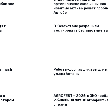
ибли все
артезианские скважины: как
изъятые активы решат проб
Актобе
дят
В Казахстане разрешили
а
тестировать беспилотные та
selmash
Роботы-доставщики вышли н
улицы Астаны
ю и
AGROFEST – 2026: в ЗКО прой
 котором
юбилейный пятый агрофести
страны