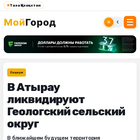
#
Таза Қазақстан
☀
☾
Социум
В Атырау
ликвидируют
Геологский сельский
округ
В ближайшем будущем территория