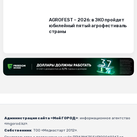
AGROFEST – 2026: в ЗКО пройдет
юбилейный пятый агрофестиваль
страны
Администрация сайта «Мой ГОРОД»
: информационное агентство
«mgorod.kz».
Собственник
: ТОО «Медиастарт 2012».
Свидетельство о постановке на учёт ППИ №KZ55VPI00069267 от