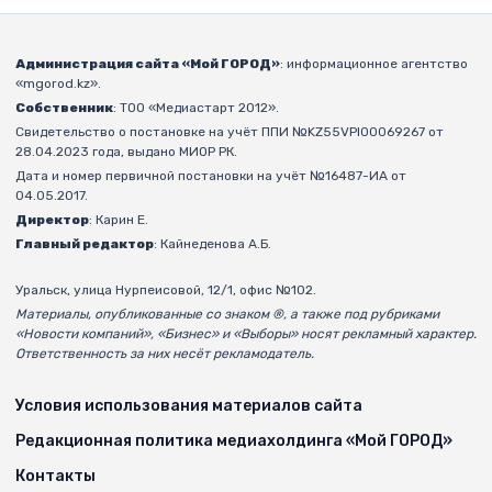
Администрация сайта «Мой ГОРОД»
: информационное агентство
«mgorod.kz».
Собственник
: ТОО «Медиастарт 2012».
Свидетельство о постановке на учёт ППИ №KZ55VPI00069267 от
28.04.2023 года, выдано МИОР РК.
Дата и номер первичной постановки на учёт №16487-ИА от
04.05.2017.
Директор
: Карин Е.
Главный редактор
: Кайнеденова А.Б.
Уральск, улица Нурпеисовой, 12/1, офис №102.
Материалы, опубликованные со знаком ®, а также под рубриками
«Новости компаний», «Бизнес» и «Выборы» носят рекламный характер.
Ответственность за них несёт рекламодатель.
Условия использования материалов сайта
Редакционная политика медиахолдинга «Мой ГОРОД»
Контакты