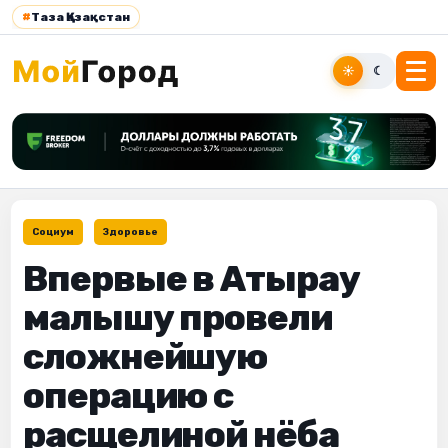
#
Таза Қазақстан
☀
☾
Социум
Здоровье
Впервые в Атырау
малышу провели
сложнейшую
операцию с
расщелиной нёба