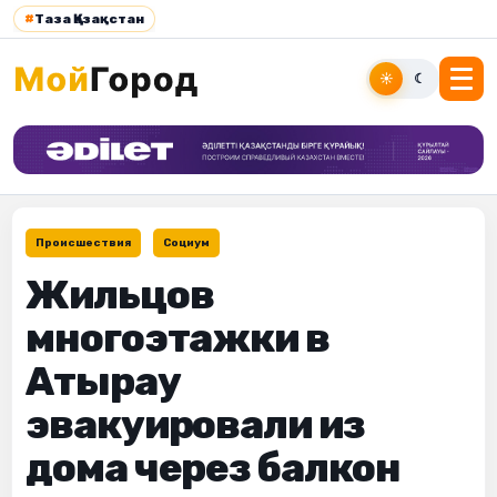
#
Таза Қазақстан
☀
☾
Происшествия
Социум
Жильцов
многоэтажки в
Атырау
эвакуировали из
дома через балкон