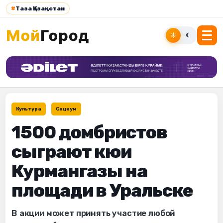
#
Таза Қазақстан
☀
☾
Культура
Социум
1500 домбристов
сыграют кюи
Курмангазы на
площади в Уральске
В акции может принять участие любой