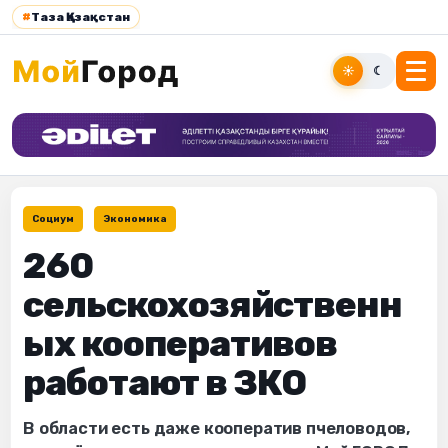
#
Таза Қазақстан
☀
☾
Социум
Экономика
260
сельскохозяйственн
ых кооперативов
работают в ЗКО
В области есть даже кооператив пчеловодов,