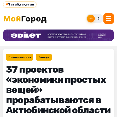
#
Таза Қазақстан
☀
☾
Происшествия
Социум
37 проектов
«экономики простых
вещей»
прорабатываются в
Актюбинской области