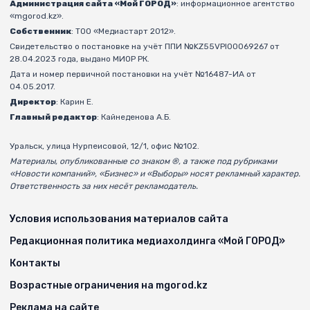
Администрация сайта «Мой ГОРОД»
: информационное агентство
«mgorod.kz».
Собственник
: ТОО «Медиастарт 2012».
Свидетельство о постановке на учёт ППИ №KZ55VPI00069267 от
28.04.2023 года, выдано МИОР РК.
Дата и номер первичной постановки на учёт №16487-ИА от
04.05.2017.
Директор
: Карин Е.
Главный редактор
: Кайнеденова А.Б.
Уральск, улица Нурпеисовой, 12/1, офис №102.
Материалы, опубликованные со знаком ®, а также под рубриками
«Новости компаний», «Бизнес» и «Выборы» носят рекламный характер.
Ответственность за них несёт рекламодатель.
Условия использования материалов сайта
Редакционная политика медиахолдинга «Мой ГОРОД»
Контакты
Возрастные ограничения на mgorod.kz
Реклама на сайте