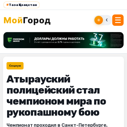
#
Таза Қазақстан
☀
☾
Социум
Атырауский
полицейский стал
чемпионом мира по
рукопашному бою
Чемпионат проходил в Санкт-Петербурге,