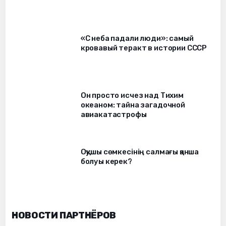
«С неба падали люди»: самый
кровавый теракт в истории СССР
Он просто исчез над Тихим
океаном: тайна загадочной
авиакатастрофы
Оқушы сөмкесінің салмағы қанша
болуы керек?
НОВОСТИ ПАРТНЁРОВ