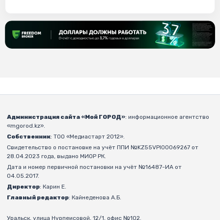
Администрация сайта «Мой ГОРОД»
: информационное агентство
«mgorod.kz».
Собственник
: ТОО «Медиастарт 2012».
Свидетельство о постановке на учёт ППИ №KZ55VPI00069267 от
28.04.2023 года, выдано МИОР РК.
Дата и номер первичной постановки на учёт №16487-ИА от
04.05.2017.
Директор
: Карин Е.
Главный редактор
: Кайнеденова А.Б.
Уральск, улица Нурпеисовой, 12/1, офис №102.