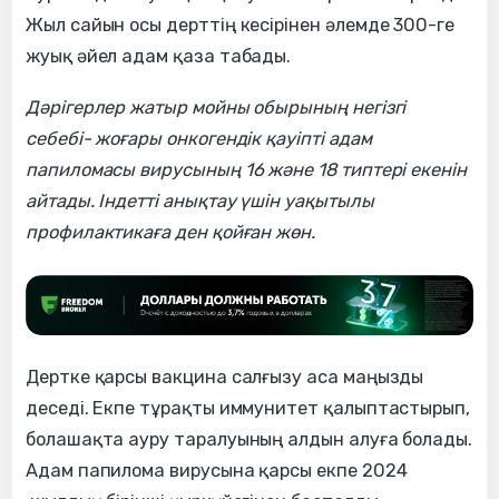
Жыл сайын осы дерттің кесірінен әлемде 300-ге
жуық әйел адам қаза табады.
Дәрігерлер жатыр мойны обырының негізгі
себебі- жоғары онкогендік қауіпті адам
папиломасы вирусының 16 және 18 типтері екенін
айтады. Індетті анықтау үшін уақытылы
профилактикаға ден қойған жөн.
Дертке қарсы вакцина салғызу аса маңызды
деседі. Екпе тұрақты иммунитет қалыптастырып,
болашақта ауру таралуының алдын алуға болады.
Адам папилома вирусына қарсы екпе 2024