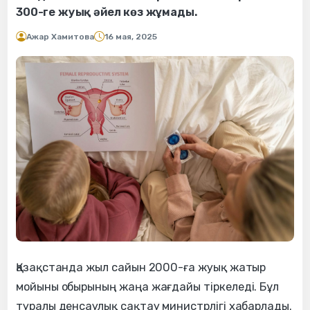
300-ге жуық әйел көз жұмады.
Ажар Хамитова
16 мая, 2025
Қазақстанда жыл сайын 2000-ға жуық жатыр
мойыны обырының жаңа жағдайы тіркеледі. Бұл
туралы денсаулық сақтау министрлігі хабарлады.