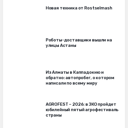
Новая техника от Rostselmash
Роботы-доставщики вышли на
улицы Астаны
Из Алматы в Каппадокию и
обратно: автопробег, о котором
написали по всему миру
AGROFEST – 2026: в ЗКО пройдет
юбилейный пятый агрофестиваль
страны