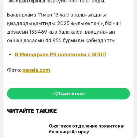
жылдың бірінші қыркүйегінен басталды.
Бағдарлама 11 мен 13 жас аралығындағы
қыздарды қамтиды. 2025 жылы екпенің бірінші
дозасын 133 469 қыз бала алса, вакцинаның
екінші дозасын 44 956 бұрымды қабылдапты.
В Минздраве РК напомнили о ЗППП
Фото:
pexels.com
Поделиться
ЧИТАЙТЕ ТАКЖЕ
Ожоговое отделение появится в
больнице Атырау