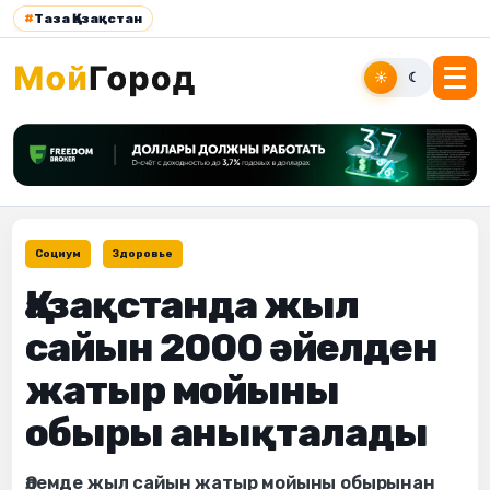
#
Таза Қазақстан
☀
☾
Социум
Здоровье
Қазақстанда жыл
сайын 2000 әйелден
жатыр мойыны
обыры анықталады
Әлемде жыл сайын жатыр мойыны обырынан