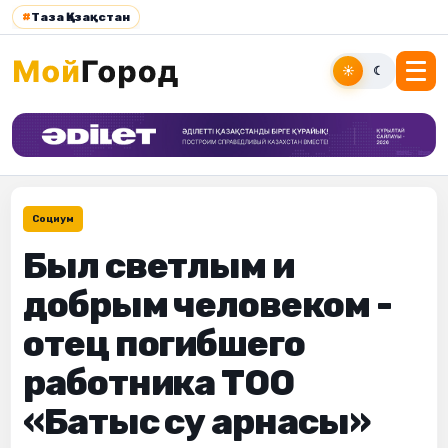
#
Таза Қазақстан
☀
☾
Социум
Был светлым и
добрым человеком -
отец погибшего
работника ТОО
«Батыс су арнасы»