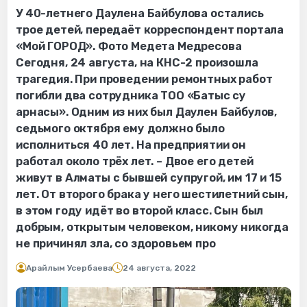
У 40-летнего Даулена Байбулова остались
трое детей, передаёт корреспондент портала
«Мой ГОРОД». Фото Медета Медресова
Сегодня, 24 августа, на КНС-2 произошла
трагедия. При проведении ремонтных работ
погибли два сотрудника ТОО «Батыс су
арнасы». Одним из них был Даулен Байбулов,
седьмого октября ему должно было
исполниться 40 лет. На предприятии он
работал около трёх лет. – Двое его детей
живут в Алматы с бывшей супругой, им 17 и 15
лет. От второго брака у него шестилетний сын,
в этом году идёт во второй класс. Сын был
добрым, открытым человеком, никому никогда
не причинял зла, со здоровьем про
Арайлым Усербаева
24 августа, 2022