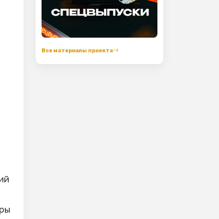
Все материалы проекта
рий
ары