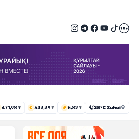
18+
471,98 ₸
543,39 ₸
5,82 ₸
28°C Xuhui
€
₽