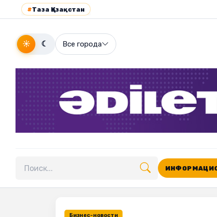
#
Таза Қазақстан
☀
☾
Все города
ИНФОРМАЦИО
Поиск по сайту
Бизнес-новости