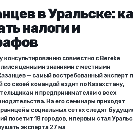
нцев в Уральске: к
ть налоги и
рафов
у консультированию совместно с Bereke
делился ценными знаниями с местными
азанцев — самый востребованный эксперт п
й со своей командой ездит по Казахстану,
тельщикам и предпринимателям о всех
онодательства. На его семинары приходят
страницей в социальных сетях следят будущи
ий посетит 18 городов, и первым стал Уральс
лушать эксперта 27 ма