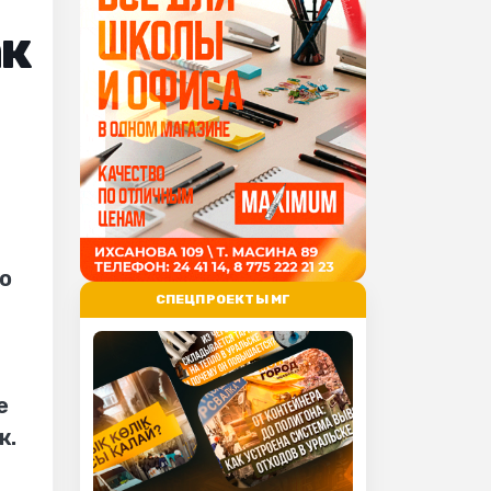
ак
о
СПЕЦПРОЕКТЫ МГ
е
к.