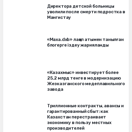
Директора детской больницы
уволили после смерти подростка в
Мангистау
«Маха.dxb» лақап атымен танылған
блогерге іздеу жарияланды
«Казахмыс» инвестирует более
25,2 млрд тенге в модернизацию
Жезказганского медеплавильного
завода
Триллионные контракты, авансы и
гарантированный сбыт: как
Казахстан перестраивает
экономику в пользу местных
производителей