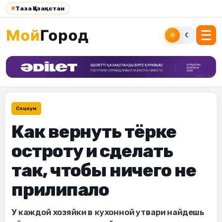
#
Таза Қазақстан
☀
☾
Социум
Как вернуть тёрке
остроту и сделать
так, чтобы ничего не
прилипало
У каждой хозяйки в кухонной утвари найдешь