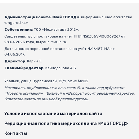
Администрация сайта «Мой ГОРОД»
: информационное агентство
«mgorod.kz».
Собственник
: ТОО «Медиастарт 2012».
Свидетельство о постановке на учёт ППИ №KZ55VPI00069267 от
28.04.2023 года, выдано МИОР РК.
Дата и номер первичной постановки на учёт №16487-ИА от
04.05.2017.
Директор
: Карин Е.
Главный редактор
: Кайнеденова А.Б.
Уральск, улица Нурпеисовой, 12/1, офис №102.
Материалы, опубликованные со знаком ®, а также под рубриками
«Новости компаний», «Бизнес» и «Выборы» носят рекламный характер.
Ответственность за них несёт рекламодатель.
Условия использования материалов сайта
Редакционная политика медиахолдинга «Мой ГОРОД»
Контакты