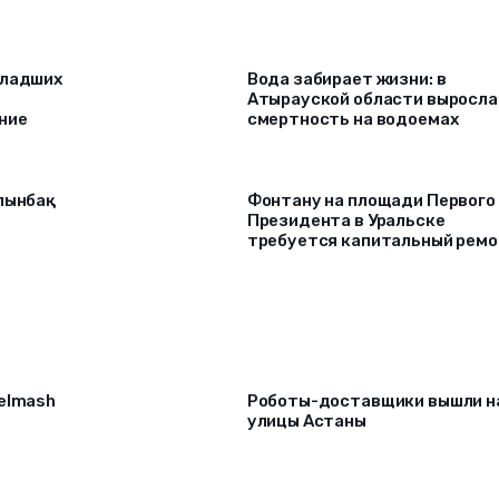
младших
Вода забирает жизни: в
Атырауской области выросла
ние
смертность на водоемах
алынбақ
Фонтану на площади Первого
Президента в Уральске
требуется капитальный рем
selmash
Роботы-доставщики вышли н
улицы Астаны