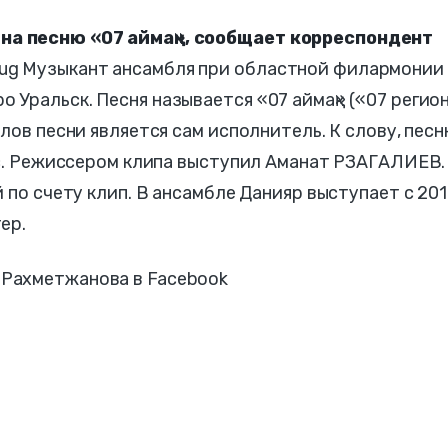
а песню «07 аймақ», сообщает корреспондент
g Музыкант ансамбля при областной филармонии
Уральск. Песня называется «07 аймақ» («07 регион
лов песни является сам исполнитель. К слову, пес
rc. Режиссером клипа выступил Аманат РЗАГАЛИЕВ.
 по счету клип. В ансамбле Данияр выступает с 20
ер.