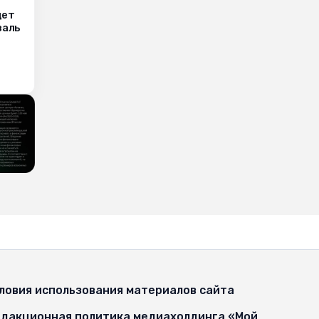
дет
валь
ловия использования материалов сайта
дакционная политика медиахолдинга «Мой