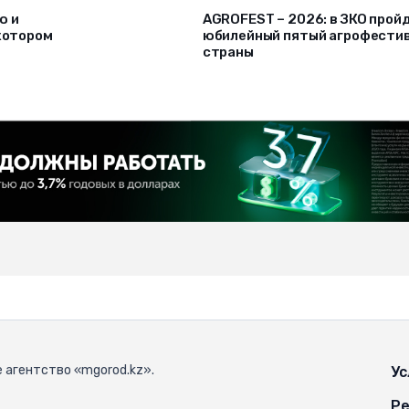
ю и
AGROFEST – 2026: в ЗКО прой
 котором
юбилейный пятый агрофести
страны
 агентство «mgorod.kz».
Ус
Ре