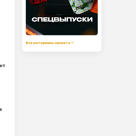
Все материалы проекта
онт
а