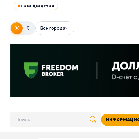
#
Таза Қазақстан
☀
☾
Все города
ИНФОРМАЦИО
Поиск по сайту