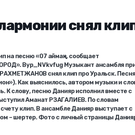
лармонии снял кли
 на песню «07 аймақ», сообщает
ГОРОД». Byp_NVkvfug Музыкант ансамбля пр
РАХМЕТЖАНОВ снял клип про Уральск. Песн
ион»). Как выяснилось, автором музыки и сло
ь. К слову, песню Данияр исполнил вместе с
 выступил Аманат РЗАГАЛИЕВ. По словам
 счету клип. В ансамбле Данияр выступает с
ом – шертер. Фото с личный страницы Дания