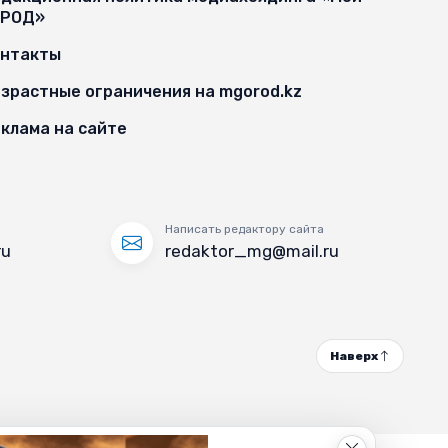
ОРОД»
онтакты
зрастные ограничения на mgorod.kz
клама на сайте
Написать редактору сайта
ru
redaktor_mg@mail.ru
Наверх