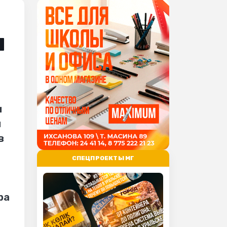
п
и
я
в
СПЕЦПРОЕКТЫ МГ
ра