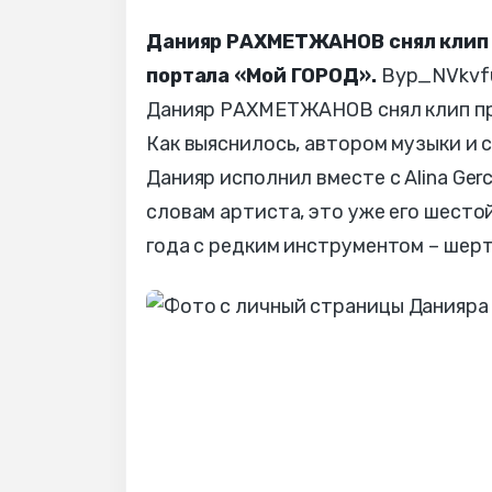
Данияр РАХМЕТЖАНОВ снял клип н
портала «Мой ГОРОД».
Byp_NVkvfu
Данияр РАХМЕТЖАНОВ снял клип про 
Как выяснилось, автором музыки и с
Данияр исполнил вместе с Alina Ge
словам артиста, это уже его шестой
года с редким инструментом – шерт