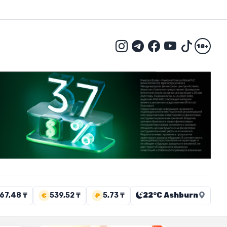
18+
67,48 ₸
539,52 ₸
5,73 ₸
22°C Ashburn
€
₽