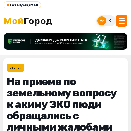
#
Таза Қазақстан
☀
☾
Социум
На приеме по
земельному вопросу
к акиму ЗКО люди
обращались с
личными жалобами