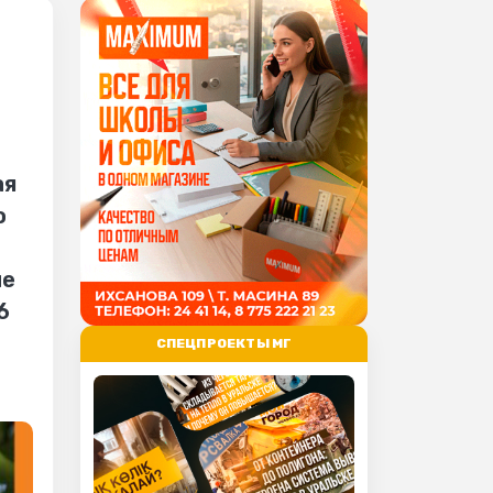
ая
ю
ше
6
СПЕЦПРОЕКТЫ МГ