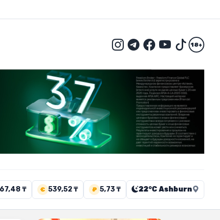
18+
67,48 ₸
539,52 ₸
5,73 ₸
22°C Ashburn
€
₽