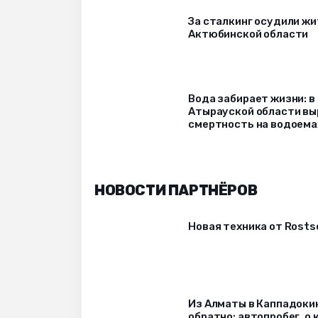
За сталкинг осудили ж
Актюбинской области
Вода забирает жизни: в
Атырауской области вы
смертность на водоема
НОВОСТИ ПАРТНЁРОВ
Новая техника от Rost
Из Алматы в Каппадоки
обратно: автопробег, о