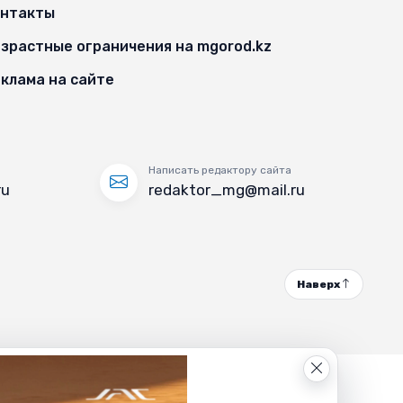
онтакты
зрастные ограничения на mgorod.kz
клама на сайте
Написать редактору сайта
ru
redaktor_mg@mail.ru
Наверх