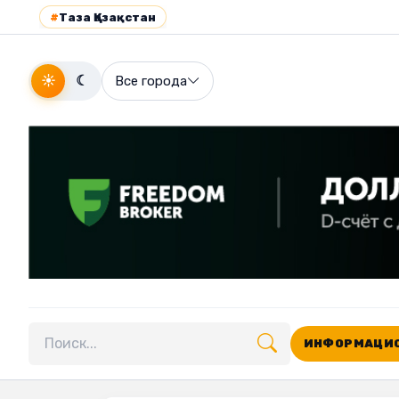
#
Таза Қазақстан
☀
☾
Все города
ИНФОРМАЦИО
Поиск по сайту