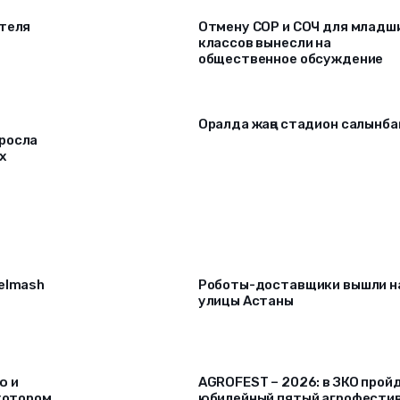
ителя
Отмену СОР и СОЧ для младш
классов вынесли на
общественное обсуждение
Оралда жаңа стадион салынба
росла
х
selmash
Роботы-доставщики вышли н
улицы Астаны
ю и
AGROFEST – 2026: в ЗКО прой
 котором
юбилейный пятый агрофести