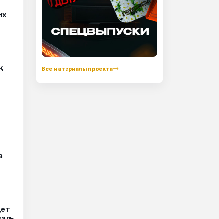
их
қ
Все материалы проекта
а
дет
валь