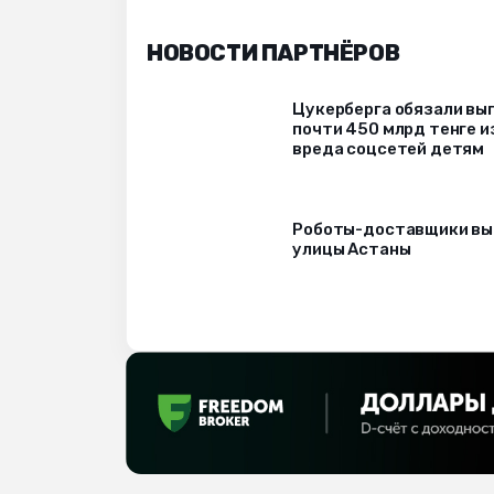
НОВОСТИ ПАРТНЁРОВ
Цукерберга обязали вы
почти 450 млрд тенге и
вреда соцсетей детям
Роботы-доставщики вы
улицы Астаны