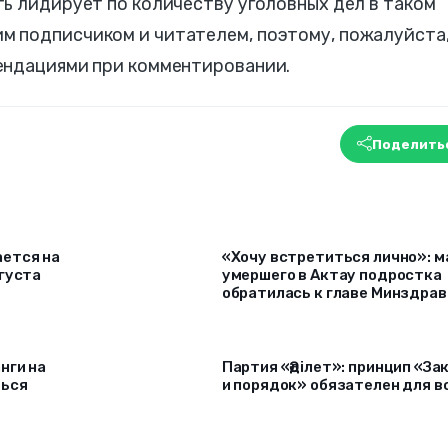
ь лидирует по количеству уголовных дел в таком
 подписчиком и читателем, поэтому, пожалуйста
мендациями при комментировании.
Поделить
ется на
«Хочу встретиться лично»: м
густа
умершего в Актау подростка
обратилась к главе Минздрав
нги на
Партия «Әділет»: принцип «За
ться
и порядок» обязателен для в