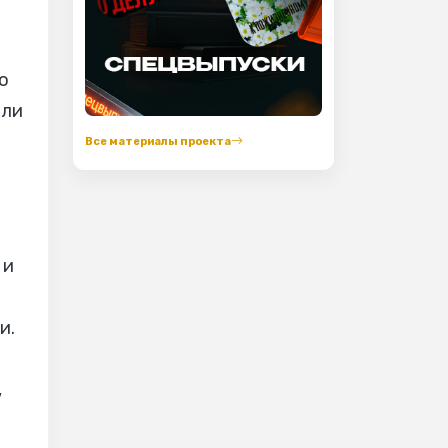
о
или
Все материалы проекта
 и
и.
,