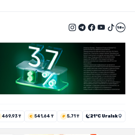
18+
469,93 ₸
541,64 ₸
5,71 ₸
21°C Uralsk
€
₽