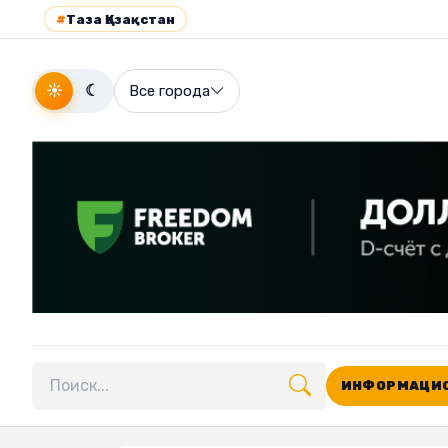
#
Таза Қазақстан
☀
☾
Все города
ИНФОРМАЦИО
Поиск по сайту