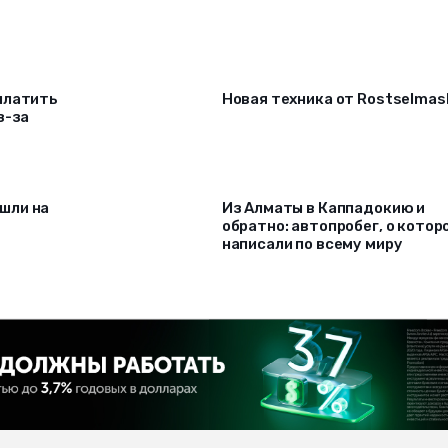
платить
Новая техника от Rostselmas
з-за
шли на
Из Алматы в Каппадокию и
обратно: автопробег, о котор
написали по всему миру