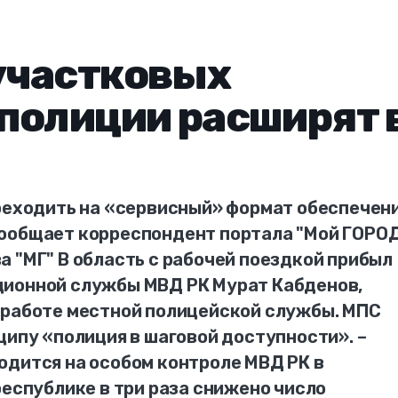
участковых
полиции расширят 
ереходить на «сервисный» формат обеспечен
ообщает корреспондент портала "Мой ГОРОД
 "МГ" В область с рабочей поездкой прибыл
ционной службы МВД РК Мурат Кабденов,
 работе местной полицейской службы. МПС
ципу «полиция в шаговой доступности». –
одится на особом контроле МВД РК в
республике в три раза снижено число