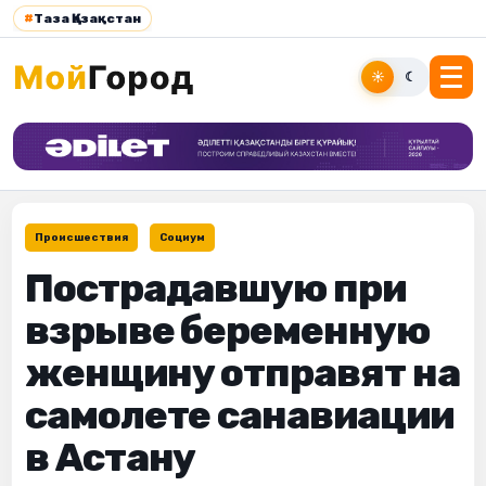
#
Таза Қазақстан
☀
☾
Происшествия
Социум
Пострадавшую при
взрыве беременную
женщину отправят на
самолете санавиации
в Астану