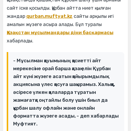
сайт іске қосылды. Құрбан айтта ниет қылған
жандар
qurban.muftyat.kz
сайты арқылы игі
амалын жүзеге асыра алады. Бұл туралы
Қазақстан мұсылмандары діни басқармасы
хабарлады.
- Мұсылман қауымының қасиетті айт
мерекесіне орай барша қазақ елін Құрбан
айт күні жүзеге асатын қайырымдылық
акциясына үлес қосуға шақырамыз. Халыққа,
әсіресе үлкен қалаларда тұратын
жамағатқа оңтайлы болу үшін биыл да
құрбан шалу офлайн және онлайн
форматта жүзеге асады, - деп хабарлады
Муфтият.