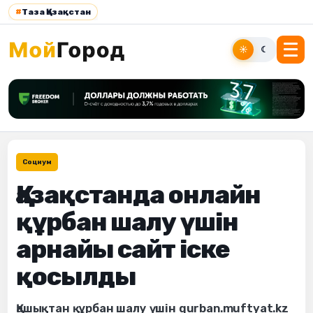
#
Таза Қазақстан
☀
☾
Социум
Қазақстанда онлайн
құрбан шалу үшін
арнайы сайт іске
қосылды
Қашықтан құрбан шалу үшін qurban.muftyat.kz