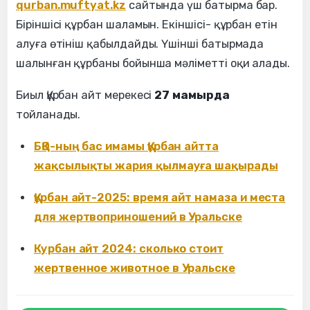
qurban.muftyat.kz
сайтында үш батырма бар.
Біріншісі құрбан шаламын. Екіншісі- құрбан етін
алуға өтініш қабылдайды. Үшінші батырмада
шалынған құрбаны бойынша мәліметті оқи алады.
Биыл Құрбан айт мерекесі
27 мамырда
тойланады.
БҚО-ның бас имамы Құрбан айтта
жақсылықты жария қылмауға шақырады
Құрбан айт-2025: время айт намаза и места
для жертвоприношений в Уральске
Курбан айт 2024: сколько стоит
жертвенное животное в Уральске