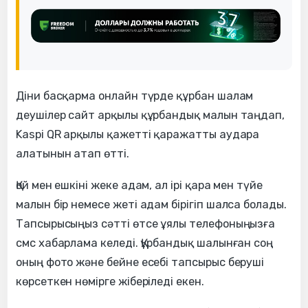
Діни басқарма онлайн түрде құрбан шалам
деушілер сайт арқылы құрбандық малын таңдап,
Kaspi QR арқылы қажетті қаражатты аудара
алатынын атап өтті.
Қой мен ешкіні жеке адам, ал ірі қара мен түйе
малын бір немесе жеті адам бірігіп шалса болады.
Тапсырысыңыз сәтті өтсе ұялы телефоныңызға
смс хабарлама келеді. Құрбандық шалынған соң
оның фото және бейне есебі тапсырыс беруші
көрсеткен нөмірге жіберіледі екен.