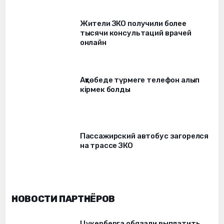
Жители ЗКО получили более
тысячи консультаций врачей
онлайн
Ақтөбеде түрмеге телефон алып
кірмек болды
Пассажирский автобус загорелся
на трассе ЗКО
НОВОСТИ ПАРТНЁРОВ
Цукерберга обязали выплатить