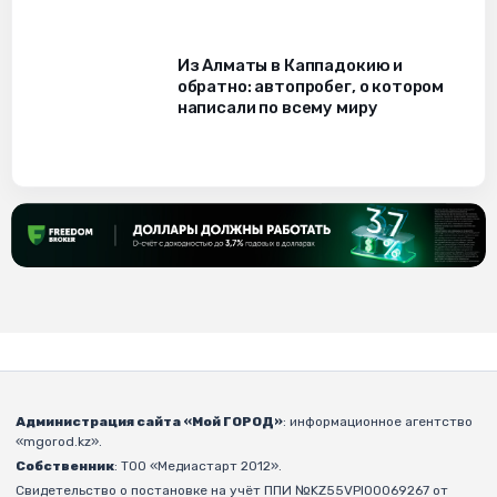
Из Алматы в Каппадокию и
обратно: автопробег, о котором
написали по всему миру
Администрация сайта «Мой ГОРОД»
: информационное агентство
«mgorod.kz».
Собственник
: ТОО «Медиастарт 2012».
Свидетельство о постановке на учёт ППИ №KZ55VPI00069267 от