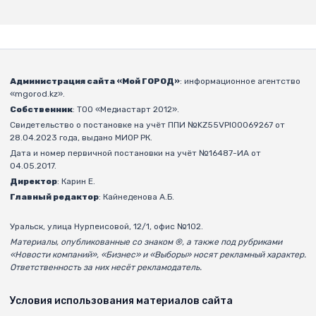
Администрация сайта «Мой ГОРОД»
: информационное агентство
«mgorod.kz».
Собственник
: ТОО «Медиастарт 2012».
Свидетельство о постановке на учёт ППИ №KZ55VPI00069267 от
28.04.2023 года, выдано МИОР РК.
Дата и номер первичной постановки на учёт №16487-ИА от
04.05.2017.
Директор
: Карин Е.
Главный редактор
: Кайнеденова А.Б.
Уральск, улица Нурпеисовой, 12/1, офис №102.
Материалы, опубликованные со знаком ®, а также под рубриками
«Новости компаний», «Бизнес» и «Выборы» носят рекламный характер.
Ответственность за них несёт рекламодатель.
Условия использования материалов сайта