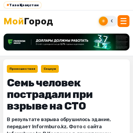
#
Таза Қазақстан
☀
☾
Происшествия
Социум
Семь человек
пострадали при
взрыве на СТО
В результате взрыва обрушилось здание,
передает Informburo.kz. Фото с сайта