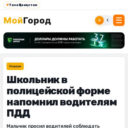
#
Таза Қазақстан
☀
☾
Социум
Школьник в
полицейской форме
напомнил водителям
ПДД
Мальчик просил водителей соблюдать