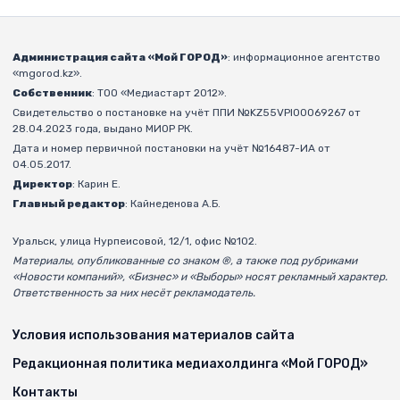
Администрация сайта «Мой ГОРОД»
: информационное агентство
«mgorod.kz».
Собственник
: ТОО «Медиастарт 2012».
Свидетельство о постановке на учёт ППИ №KZ55VPI00069267 от
28.04.2023 года, выдано МИОР РК.
Дата и номер первичной постановки на учёт №16487-ИА от
04.05.2017.
Директор
: Карин Е.
Главный редактор
: Кайнеденова А.Б.
Уральск, улица Нурпеисовой, 12/1, офис №102.
Материалы, опубликованные со знаком ®, а также под рубриками
«Новости компаний», «Бизнес» и «Выборы» носят рекламный характер.
Ответственность за них несёт рекламодатель.
Условия использования материалов сайта
Редакционная политика медиахолдинга «Мой ГОРОД»
Контакты