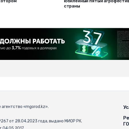
 котором
юбилейный пятый агрофести
страны
 агентство «mgorod.kz».
Ус
Ре
67 от 28.04.2023 года, выдано МИОР РК.
Г
 04.05.2017.