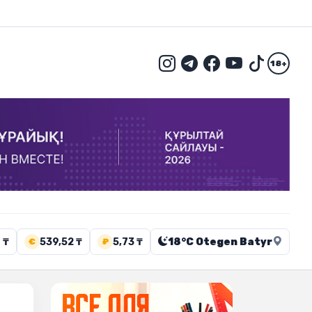
18+
 ₸
539,52 ₸
5,73 ₸
18°C Otegen Batyr
€
₽