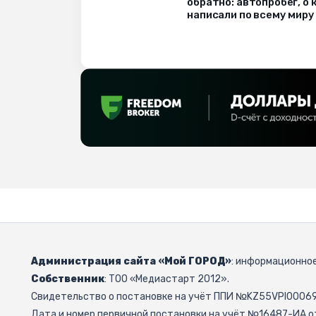
обратно: автопробег, о
написали по всему миру
Администрация сайта «Мой ГОРОД»
: информационное
Собственник
: ТОО «Медиастарт 2012».
Свидетельство о постановке на учёт ППИ №KZ55VPI000692
Дата и номер первичной постановки на учёт №16487-ИА от