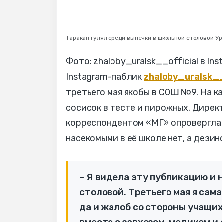
Таракан гулял среди выпечки в школьной столовой У
Фото: zhaloby_uralsk__official в 
Instagram-паблик
zhaloby_uralsk__
третьего мая якобы в СОШ №9. На к
сосисок в тесте и пирожных. Дирек
корреспондентом «МГ» опровергла 
насекомыми в её школе нет, а дезин
– Я видела эту публикацию и 
столовой. Третьего мая я сама
да и жалоб со стороны учащих
вместе с завхозом, медиком и