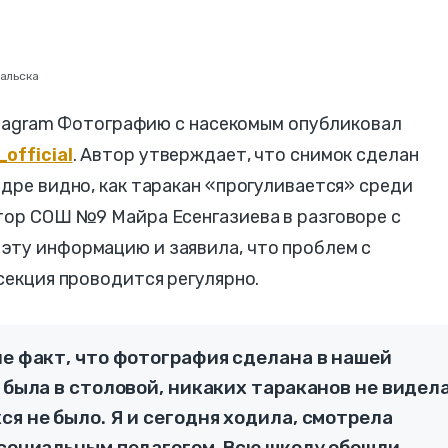
ральска
Instagram Фотографию с насекомым опубликовал
official
. Автор утверждает, что снимок сделан
адре видно, как таракан «прогуливается» среди
тор СОШ №9 Майра Есенгазиева в разговоре с
эту информацию и заявила, что проблем с
секция проводится регулярно.
не факт, что фотография сделана в нашей
 была в столовой, никаких тараканов не видела
ся не было. Я и сегодня ходила, смотрела
 социальным педагогом. Всю школу обошли.