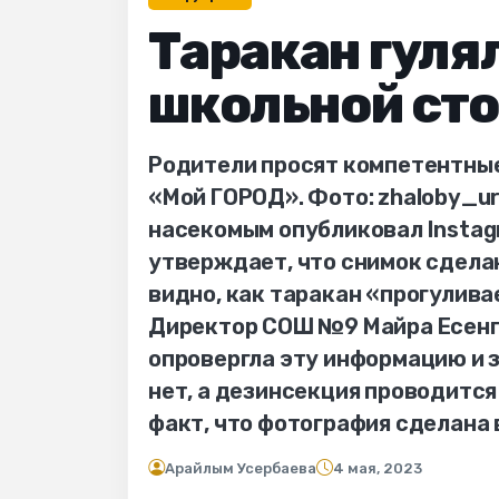
Таракан гуля
школьной сто
Родители просят компетентные
«Мой ГОРОД». Фото: zhaloby_ur
насекомым опубликовал Instagr
утверждает, что снимок сделан
видно, как таракан «прогулива
Директор СОШ №9 Майра Есенга
опровергла эту информацию и з
нет, а дезинсекция проводится 
факт, что фотография сделана 
Арайлым Усербаева
4 мая, 2023