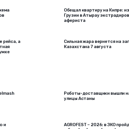
схема
Обещал квартиру на Кипре: и
ов
Грузии в Атырау экстрадиро
афериста
 рейса, а
Сильная жара вернется на за
ртная
Казахстана 7 августа
сумке
selmash
Роботы-доставщики вышли н
улицы Астаны
ю и
AGROFEST – 2026: в ЗКО прой