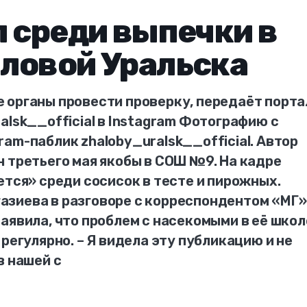
л среди выпечки в
ловой Уральска
 органы провести проверку, передаёт порта
alsk__official в Instagram Фотографию с
am-паблик zhaloby_uralsk__official. Автор
 третьего мая якобы в СОШ №9. На кадре
ется» среди сосисок в тесте и пирожных.
зиева в разговоре с корреспондентом «МГ»
аявила, что проблем с насекомыми в её школ
регулярно. – Я видела эту публикацию и не
в нашей с