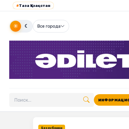
#
Таза Қазақстан
☀
☾
Все города
ИНФОРМАЦИО
Поиск по сайту
Без рубрики