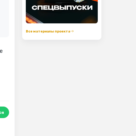
Все материалы проекта
е
ся