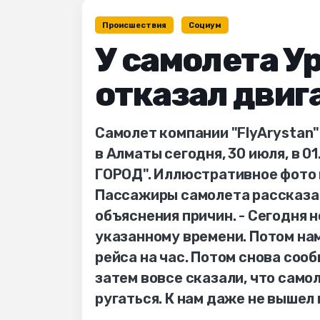
Происшествия
Социум
У самолета У
отказал двиг
Самолет компании "FlyArystan"
в Алматы сегодня, 30 июля, в 0
ГОРОД". Иллюстративное фото 
Пассажиры самолета рассказал
объяснения причин. - Сегодня 
указанному времени. Потом на
рейса на час. Потом снова соо
затем вовсе сказали, что само
ругаться. К нам даже не вышел 