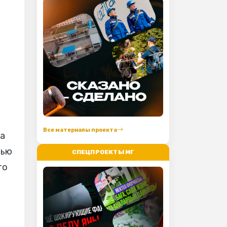
Все материалы проекта
а
чью
СПЕЦПРОЕКТЫ МГ
то
а