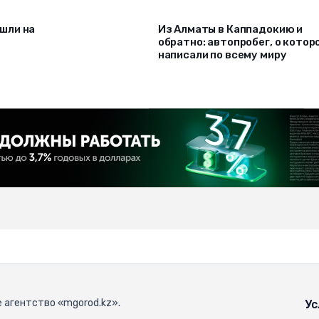
шли на
Из Алматы в Каппадокию и
обратно: автопробег, о котор
написали по всему миру
 агентство «mgorod.kz».
Ус