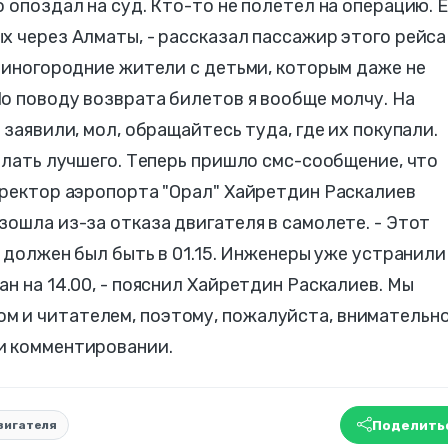
 опоздал на суд. Кто-то не полетел на операцию. 
х через Алматы, - рассказал пассажир этого рейса
и иногородние жители с детьми, которым даже не
о поводу возврата билетов я вообще молчу. На
 заявили, мол, обращайтесь туда, где их покупали.
желать лучшего. Теперь пришло смс-сообщение, что
иректор аэропорта "Орал" Хайретдин Раскалиев
зошла из-за отказа двигателя в самолете. - Этот
с должен был быть в 01.15. Инженеры уже устранили
н на 14.00, - пояснил Хайретдин Раскалиев. Мы
 и читателем, поэтому, пожалуйста, внимательн
и комментировании.
Поделить
вигателя