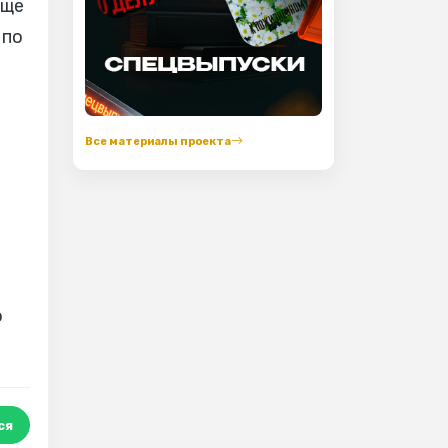
Еще
 по
Все материалы проекта
о
ся