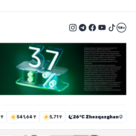
18+
 ₸
541,64 ₸
5,71 ₸
26°C Zhezqazghan
€
₽