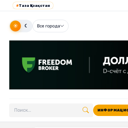
#
Таза Қазақстан
☀
☾
Все города
ИНФОРМАЦИО
Поиск по сайту