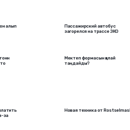
он алып
Пассажирский автобус
загорелся на трассе ЗКО
 тонн
Мектеп формасын қалай
что
таңдайды?
платить
Новая техника от Rostselmas
з-за