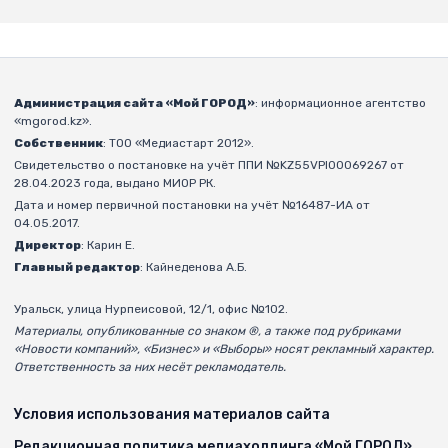
Администрация сайта «Мой ГОРОД»
: информационное агентство
«mgorod.kz».
Собственник
: ТОО «Медиастарт 2012».
Свидетельство о постановке на учёт ППИ №KZ55VPI00069267 от
28.04.2023 года, выдано МИОР РК.
Дата и номер первичной постановки на учёт №16487-ИА от
04.05.2017.
Директор
: Карин Е.
Главный редактор
: Кайнеденова А.Б.
Уральск, улица Нурпеисовой, 12/1, офис №102.
Материалы, опубликованные со знаком ®, а также под рубриками
«Новости компаний», «Бизнес» и «Выборы» носят рекламный характер.
Ответственность за них несёт рекламодатель.
Условия использования материалов сайта
Редакционная политика медиахолдинга «Мой ГОРОД»