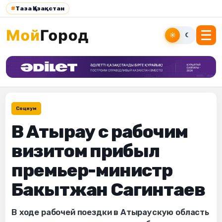
#
Таза Қазақстан
☀
☾
Социум
В Атырау с рабочим
визитом прибыл
премьер-министр
Бакытжан Сагинтаев
В ходе рабочей поездки в Атыраускую область