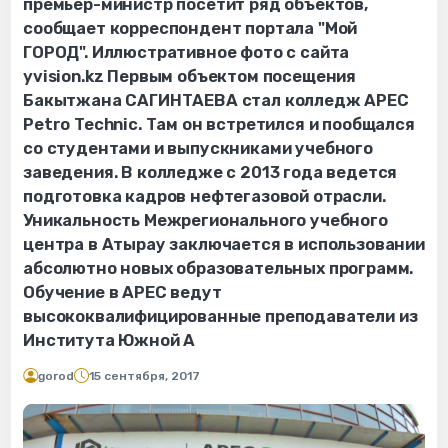
премьер-министр посетит ряд объектов,
сообщает корреспондент портала "Мой
ГОРОД". Иллюстративное фото с сайта
yvision.kz Первым объектом посещения
Бакытжана САГИНТАЕВА стал колледж APEC
Petro Technic. Там он встретился и пообщался
со студентами и выпускниками учебного
заведения. В колледже с 2013 года ведется
подготовка кадров нефтегазовой отрасли.
Уникальность Межрегионального учебного
центра в Атырау заключается в использовании
абсолютно новых образовательных программ.
Обучение в APEC ведут
высококвалифицированные преподаватели из
Института Южной А
gorod
15 сентября, 2017