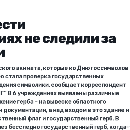
ести
ях не следили за
и
ского акимата, которые ко Дню госсимволов
ью стала проверка государственных
дения символики, сообщает корреспондент
МГ" В 6 учреждениях выявлены различные
ение герба – на вывеске областного
и документации, а над входом в это здание и
твенный флаг и государственный герб. В
ез бесследно государственный герб, когда-