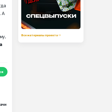
гда
. А
Все материалы проекта
му,
а
ся
рачи