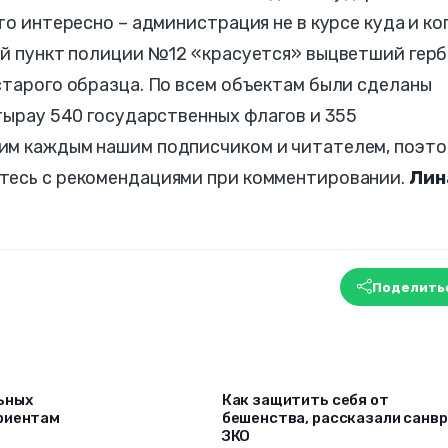
то интересно – администрация не в курсе куда и ко
ый пункт полиции №12 «красуется» выцветший герб
старого образца. По всем объектам были сделаны
Атырау 540 государственных флагов и 355
им каждым нашим подписчиком и читателем, поэто
тесь с рекомендациями при комментировании.
Лин
Поделить
ьных
Как защитить себя от
риентам
бешенства, рассказали санв
ЗКО