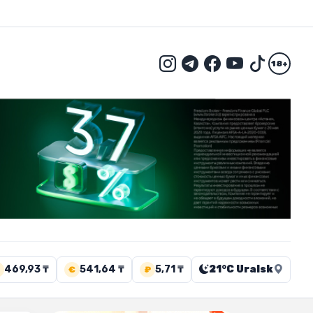
18+
469,93 ₸
541,64 ₸
5,71 ₸
21°C Uralsk
€
₽