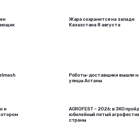
рен
Жара сохранится на западе
лающих
Казахстана 8 августа
selmash
Роботы-доставщики вышли н
улицы Астаны
ю и
AGROFEST – 2026: в ЗКО прой
 котором
юбилейный пятый агрофести
страны