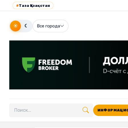
#
Таза Қазақстан
☀
☾
Все города
ИНФОРМАЦИО
Поиск по сайту