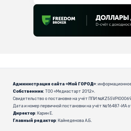
Администрация сайта «Мой ГОРОД»
: информационное
Собственник
: ТОО «Медиастарт 2012».
Свидетельство о постановке на учёт ППИ №KZ55VPI000692
Дата и номер первичной постановки на учёт №16487-ИА от
Директор
: Карин Е.
Главный редактор
: Кайнеденова А.Б.