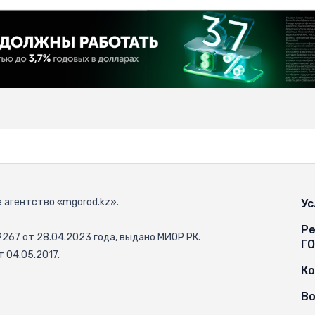
 агентство «mgorod.kz».
Ус
Ре
67 от 28.04.2023 года, выдано МИОР РК.
Г
 04.05.2017.
К
Во