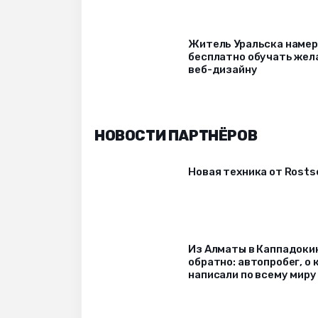
Житель Уральска наме
бесплатно обучать же
веб-дизайну
НОВОСТИ ПАРТНЁРОВ
Новая техника от Rost
Из Алматы в Каппадоки
обратно: автопробег, о
написали по всему миру