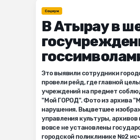
Социум
В Атырау в ш
госучреждени
госсимволам
Это выявили сотрудники город
провели рейд, где главной цел
учреждений на предмет соблю
"Мой ГОРОД". Фото из архива "
нарушения. Выцветшее изображ
управления культуры, архивов 
вовсе не установлены государс
городской поликлинике №2 исч