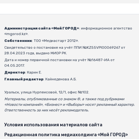
Администрация сайта «Мой ГОРОД»
: информационное агентство
«mgorod.kz».
Собственник
: ТОО «Медиастарт 2012».
Свидетельство о постановке на учёт ППИ №KZ55VPI00069267 от
28.04.2023 года, выдано МИОР РК.
Дата и номер первичной постановки на учёт №16487-ИА от
04.05.2017.
Директор
: Карин Е.
Главный редактор
: Кайнеденова А.Б.
Уральск, улица Нурпеисовой, 12/1, офис №102.
Материалы, опубликованные со знаком ®, а также под рубриками
«Новости компаний», «Бизнес» и «Выборы» носят рекламный характер.
Ответственность за них несёт рекламодатель.
Условия использования материалов сайта
Редакционная политика медиахолдинга «Мой ГОРОД»