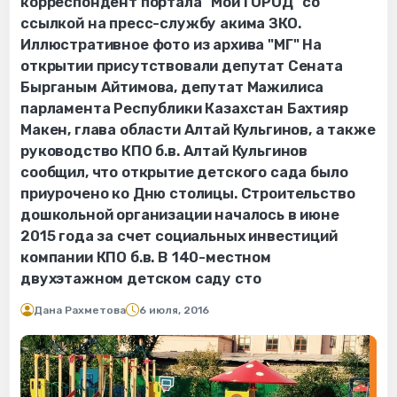
корреспондент портала "Мой ГОРОД" со
ссылкой на пресс-службу акима ЗКО.
Иллюстративное фото из архива "МГ" На
открытии присутствовали депутат Сената
Бырганым Айтимова, депутат Мажилиса
парламента Республики Казахстан Бахтияр
Макен, глава области Алтай Кульгинов, а также
руководство КПО б.в. Алтай Кульгинов
сообщил, что открытие детского сада было
приурочено ко Дню столицы. Строительство
дошкольной организации началось в июне
2015 года за счет социальных инвестиций
компании КПО б.в. В 140-местном
двухэтажном детском саду сто
Дана Рахметова
6 июля, 2016