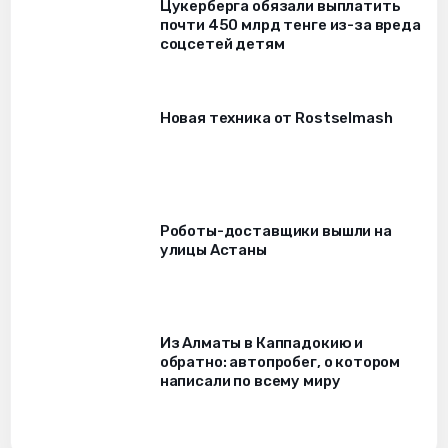
Цукерберга обязали выплатить
почти 450 млрд тенге из-за вреда
соцсетей детям
Новая техника от Rostselmash
Роботы-доставщики вышли на
улицы Астаны
Из Алматы в Каппадокию и
обратно: автопробег, о котором
написали по всему миру