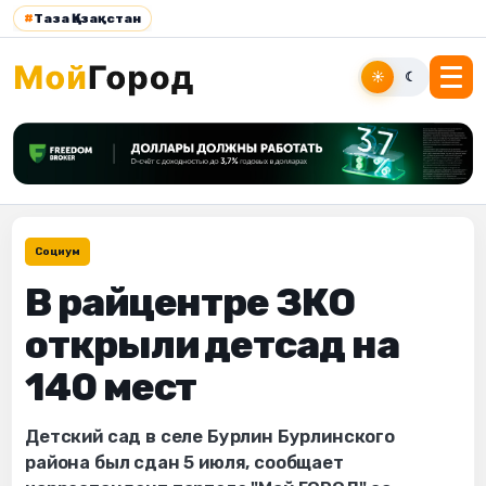
#
Таза Қазақстан
☀
☾
Социум
В райцентре ЗКО
открыли детсад на
140 мест
Детский сад в селе Бурлин Бурлинского
района был сдан 5 июля, сообщает