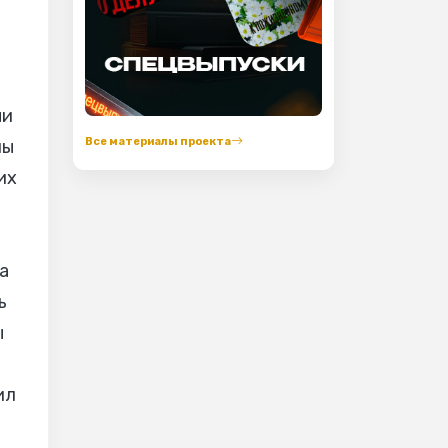
ни
Все материалы проекта
мы
их
й
а
ь
ы
ил