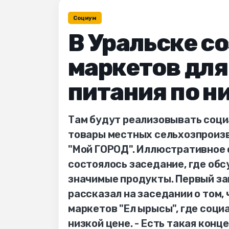
Социум
В Уральске с
маркетов для
питания по н
Там будут реализовывать соци
товары местных сельхозпроиз
"Мой ГОРОД". Иллюстративное ф
состоялось заседание, где об
значимые продукты. Первый за
рассказал на заседании о том,
маркетов "Ел ырысы", где соц
низкой цене. - Есть такая конц