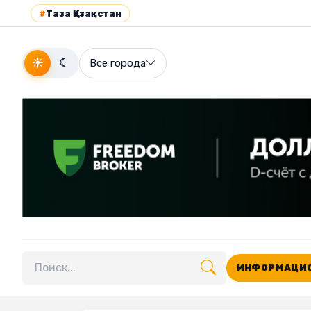
#
Таза Қазақстан
☀
☾
Все города
ИНФОРМАЦИО
Поиск по сайту