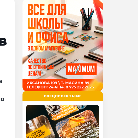
в
а
СПЕЦПРОЕКТЫ МГ
но