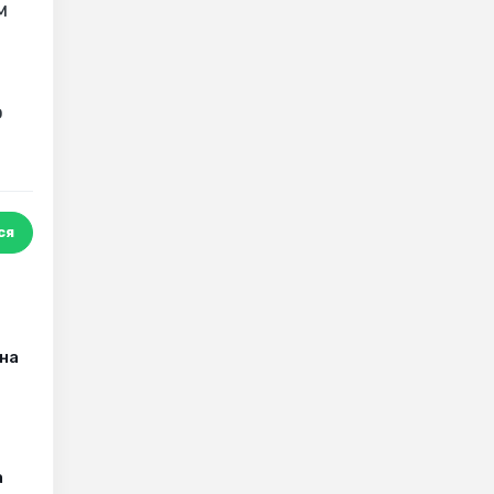
м
о
ся
на
а