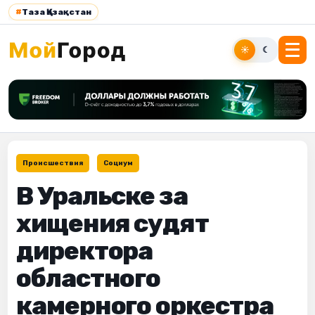
#
Таза Қазақстан
☀
☾
Происшествия
Социум
В Уральске за
хищения судят
директора
областного
камерного оркестра